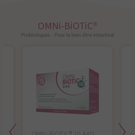
OMNi-BiOTiC®
Probiotiques - Pour le bien-être intestinal
OMNi-BiOTiC® 10 AAD
O