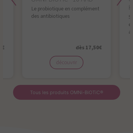
K
Le probiotique en complément
des antibiotiques
S
en
a
0€
dès 17,50€
découvrir
Tous les produits OMNi-BiOTiC®