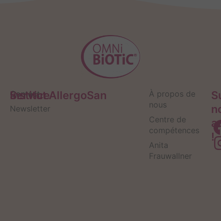
Service
Contact
Institut AllergoSan
À propos de
S
nous
n
Newsletter
Centre de
a
compétences
!
Anita
Frauwallner