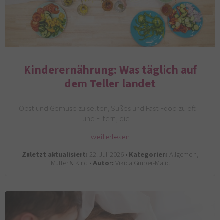
Kinderernährung: Was täglich auf
dem Teller landet
Obst und Gemüse zu selten, Süßes und Fast Food zu oft –
und Eltern, die…
weiterlesen
Zuletzt aktualisiert:
22. Juli 2026 •
Kategorien:
Allgemein,
Mutter & Kind •
Autor:
Vikica Gruber-Matic