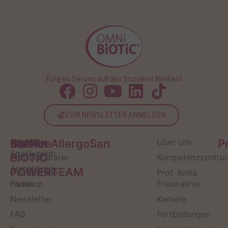
Folgen Sie uns auf den Sozialen Medien!
ZUM NEWSLETTER ANMELDEN
Service
Kontakt
OMNi-
Infos zum
Institut AllergoSan
Über uns
P
Sportverein
BiOTiC
Produktberater
Kompetenzzentru
Anmeldung
POWERTEAM
Darmberater
Prof. Anita
finden
Fanshop
Frauwallner
Newsletter
Karriere
FAQ
Fortbildungen