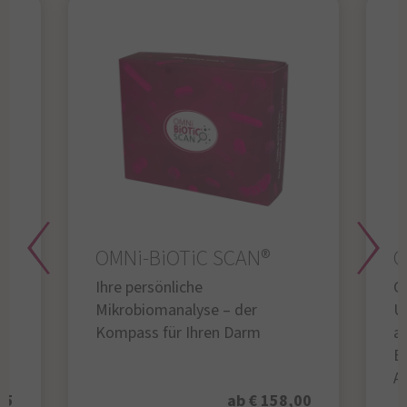
OMNi-BiOTiC SCAN®
O
Ihre persönliche
Gl
Mikrobiomanalyse – der
U
Kompass für Ihren Darm
au
B
A
95
ab € 158,00