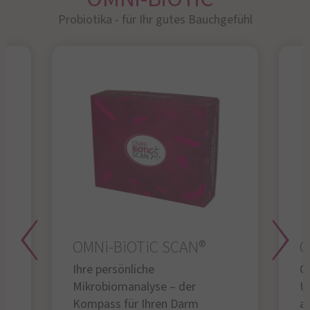
Probiotika - für Ihr gutes Bauchgefühl​
OMNi-BiOTiC SCAN®
O
Ihre persönliche
Gl
Mikrobiomanalyse – der
U
Kompass für Ihren Darm
au