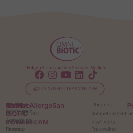
Folgen Sie uns auf den Sozialen Medien!
ZUM NEWSLETTER ANMELDEN
Service
Kontakt
OMNi-
Infos zum
Institut AllergoSan
Über uns
P
Sportverein
BiOTiC
Produktberater
Kompetenzzentru
Anmeldung
POWERTEAM
Darmberater
Prof. Anita
finden
Fanshop
Frauwallner