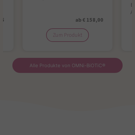
B
A
95
ab € 158,00
Zum Produkt
Alle Produkte von OMNi-BiOTiC®