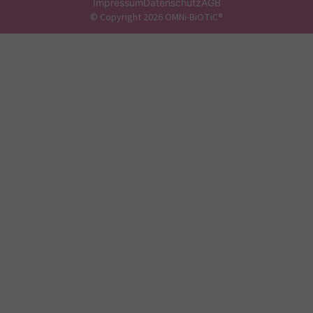
Impressum
Datenschutz
AGB
© Copyright 2026 OMNi-BiOTiC®