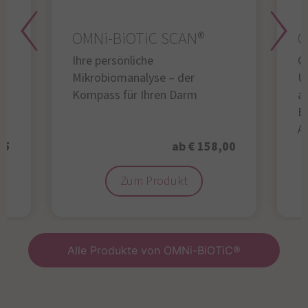
OMNi-BiOTiC SCAN®
O
Ihre persönliche
Gl
Mikrobiomanalyse – der
U
Kompass für Ihren Darm
au
B
A
95
ab € 158,00
Zum Produkt
Alle Produkte von OMNi-BiOTiC®