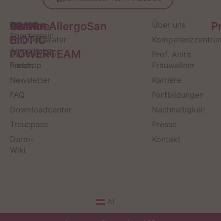
Service
Kontakt
OMNi-
Infos zum
Institut AllergoSan
Über uns
P
Sportverein
BiOTiC
Produktberater
Kompetenzzentru
Anmeldung
POWERTEAM
Darmberater
Prof. Anita
finden
Fanshop
Frauwallner
Newsletter
Karriere
FAQ
Fortbildungen
Downloadcenter
Nachhaltigkeit
Treuepass
Presse
Darm-
Kontakt
Wiki
AT