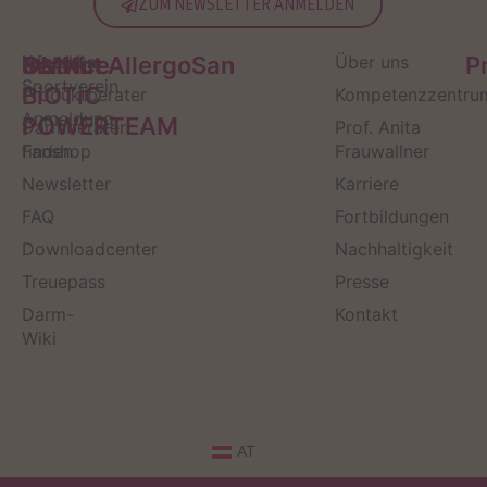
ZUM NEWSLETTER ANMELDEN
Service
Kontakt
OMNi-
Infos zum
Institut AllergoSan
Über uns
P
Sportverein
BiOTiC
Produktberater
Kompetenzzentru
Anmeldung
POWERTEAM
Darmberater
Prof. Anita
finden
Fanshop
Frauwallner
Newsletter
Karriere
FAQ
Fortbildungen
Downloadcenter
Nachhaltigkeit
Treuepass
Presse
Darm-
Kontakt
Wiki
AT