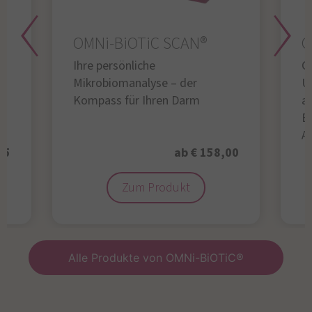
OMNi-BiOTiC SCAN®
O
Ihre persönliche
Gl
Mikrobiomanalyse – der
U
Kompass für Ihren Darm
au
B
A
95
ab € 158,00
Zum Produkt
Alle Produkte von OMNi-BiOTiC®