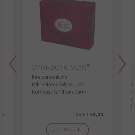
OMNi-BiOTiC SCAN®
O
Ihre persönliche
Gl
Mikrobiomanalyse – der
U
Kompass für Ihren Darm
au
B
A
95
ab € 158,00
Zum Produkt