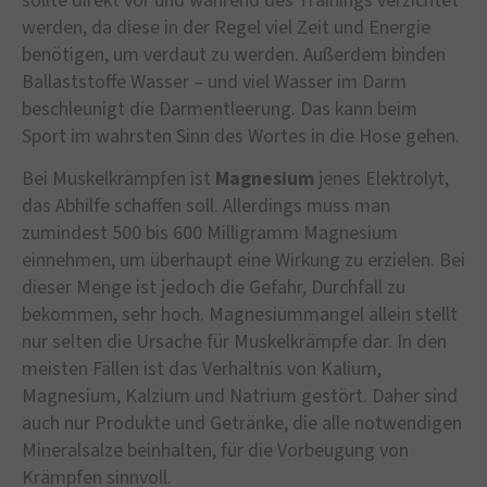
sollte direkt vor und während des Trainings verzichtet
werden, da diese in der Regel viel Zeit und Energie
benötigen, um verdaut zu werden. Außerdem binden
Ballaststoffe Wasser – und viel Wasser im Darm
beschleunigt die Darmentleerung. Das kann beim
Sport im wahrsten Sinn des Wortes in die Hose gehen.
Bei Muskelkrämpfen ist
Magnesium
jenes Elektrolyt,
das Abhilfe schaffen soll. Allerdings muss man
zumindest 500 bis 600 Milligramm Magnesium
einnehmen, um überhaupt eine Wirkung zu erzielen. Bei
dieser Menge ist jedoch die Gefahr, Durchfall zu
bekommen, sehr hoch. Magnesiummangel allein stellt
nur selten die Ursache für Muskelkrämpfe dar. In den
meisten Fällen ist das Verhältnis von Kalium,
Magnesium, Kalzium und Natrium gestört. Daher sind
auch nur Produkte und Getränke, die alle notwendigen
Mineralsalze beinhalten, für die Vorbeugung von
Krämpfen sinnvoll.