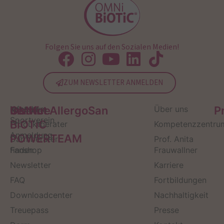
Folgen Sie uns auf den Sozialen Medien!
ZUM NEWSLETTER ANMELDEN
Service
Kontakt
OMNi-
Infos zum
Institut AllergoSan
Über uns
P
Sportverein
BiOTiC
Produktberater
Kompetenzzentru
Anmeldung
POWERTEAM
Darmberater
Prof. Anita
finden
Fanshop
Frauwallner
Newsletter
Karriere
FAQ
Fortbildungen
Downloadcenter
Nachhaltigkeit
Treuepass
Presse