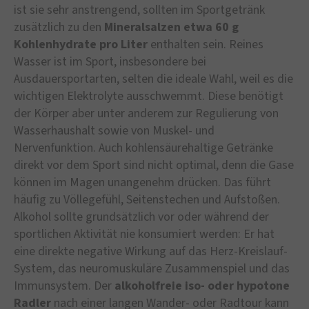
ist sie sehr anstrengend, sollten im Sportgetränk
zusätzlich zu den
Mineralsalzen etwa 60 g
Kohlenhydrate pro Liter
enthalten sein. Reines
Wasser ist im Sport, insbesondere bei
Ausdauersportarten, selten die ideale Wahl, weil es die
wichtigen Elektrolyte ausschwemmt. Diese benötigt
der Körper aber unter anderem zur Regulierung von
Wasserhaushalt sowie von Muskel- und
Nervenfunktion. Auch kohlensäurehaltige Getränke
direkt vor dem Sport sind nicht optimal, denn die Gase
können im Magen unangenehm drücken. Das führt
häufig zu Völlegefühl, Seitenstechen und Aufstoßen.
Alkohol sollte grundsätzlich vor oder während der
sportlichen Aktivität nie konsumiert werden: Er hat
eine direkte negative Wirkung auf das Herz-Kreislauf-
System, das neuromuskuläre Zusammenspiel und das
Immunsystem. Der
alkoholfreie iso- oder hypotone
Radler
nach einer langen Wander- oder Radtour kann