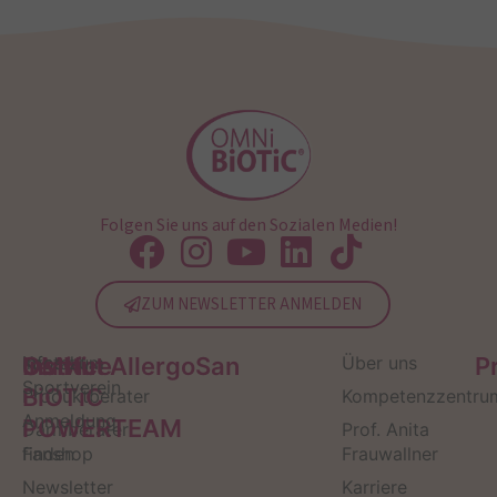
Folgen Sie uns auf den Sozialen Medien!
ZUM NEWSLETTER ANMELDEN
Service
Kontakt
OMNi-
Infos zum
Institut AllergoSan
Über uns
P
Sportverein
BiOTiC
Produktberater
Kompetenzzentru
Anmeldung
POWERTEAM
Darmberater
Prof. Anita
finden
Fanshop
Frauwallner
Newsletter
Karriere