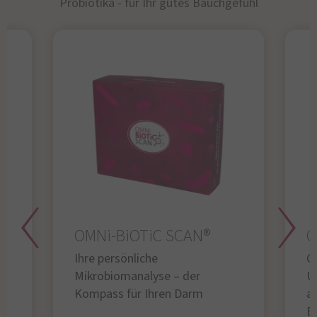
Probiotika - für Ihr gutes Bauchgefühl​
OMNi-BiOTiC SCAN®
O
Ihre persönliche
Gl
Mikrobiomanalyse – der
U
Kompass für Ihren Darm
au
B