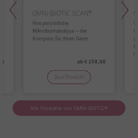
OMNi-BiOTiC SCAN®
O
Ihre persönliche
Gl
Mikrobiomanalyse – der
U
Kompass für Ihren Darm
au
B
A
95
ab € 158,00
Zum Produkt
Alle Produkte von OMNi-BiOTiC®