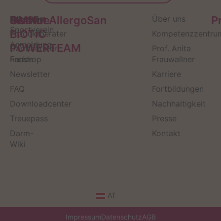
Service
Kontakt
OMNi-
Infos zum
Institut AllergoSan
Über uns
P
Sportverein
BiOTiC
Produktberater
Kompetenzzentru
Anmeldung
POWERTEAM
Darmberater
Prof. Anita
finden
Fanshop
Frauwallner
Newsletter
Karriere
FAQ
Fortbildungen
Downloadcenter
Nachhaltigkeit
Treuepass
Presse
Darm-
Kontakt
Wiki
AT
Impressum
Datenschutz
AGB