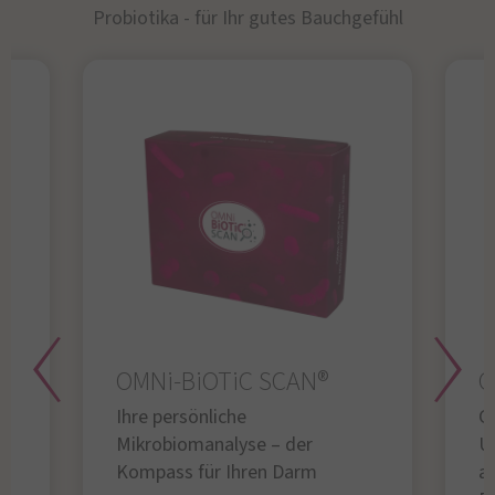
Probiotika - für Ihr gutes Bauchgefühl​
OMNi-BiOTiC SCAN®
O
Ihre persönliche
Gl
Mikrobiomanalyse – der
U
Kompass für Ihren Darm
au