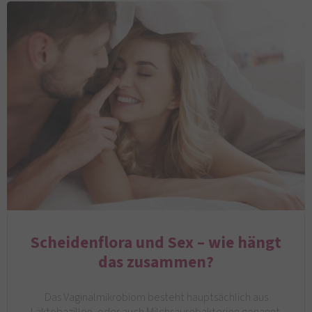
Scheidenflora und Sex – wie hängt
das zusammen?
Das Vaginalmikrobiom besteht hauptsächlich aus
Laktobazillen, oder auch Milchsäurebakterien genannt.