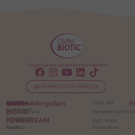
Folgen Sie uns auf den Sozialen Medien!
ZUM NEWSLETTER ANMELDEN
Service
Kontakt
OMNi-
Infos zum
Institut AllergoSan
Über uns
P
Sportverein
BiOTiC
Produktberater
Kompetenzzentru
Anmeldung
POWERTEAM
Darmberater
Prof. Anita
finden
Fanshop
Frauwallner