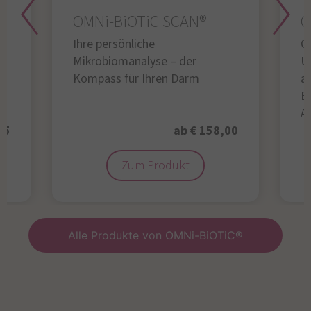
OMNi-BiOTiC SCAN®
O
Ihre persönliche
Gl
Mikrobiomanalyse – der
U
Kompass für Ihren Darm
au
B
A
95
ab € 158,00
Zum Produkt
Alle Produkte von OMNi-BiOTiC®