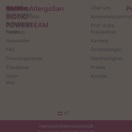
Service
Kontakt
OMNi-
Infos zum
Institut AllergoSan
Über uns
P
Sportverein
BiOTiC
Produktberater
Kompetenzzentru
Anmeldung
POWERTEAM
Darmberater
Prof. Anita
finden
Fanshop
Frauwallner
Newsletter
Karriere
FAQ
Fortbildungen
Downloadcenter
Nachhaltigkeit
Treuepass
Presse
Darm-
Kontakt
Wiki
AT
Impressum
Datenschutz
AGB