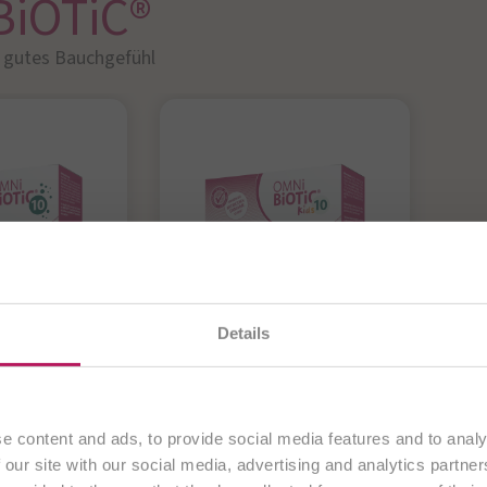
BiOTiC®
r gutes Bauchgefühl​
en gerade unsere
österreichische Website
. Alle Inhalte
OTiC® 10
OMNi-BiOTiC® 10
O
Details
ausschließlich an Kunden aus
Österreich
.
Kids
 bakterielle
D
wicht in
f
Antibiotikum?
Fortfahren
 aus - für
„
Darmflora kindgerecht
e content and ads, to provide social media features and to analy
es
ergänzen!
 our site with our social media, advertising and analytics partn
hl während