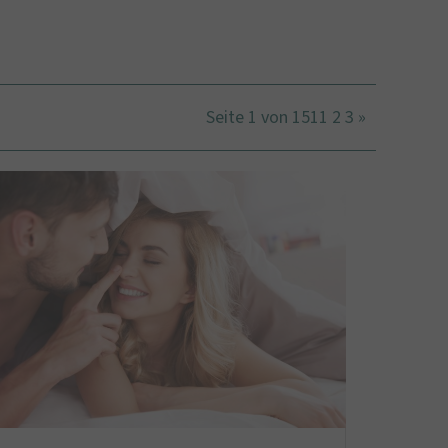
Seite 1 von 151
1
2
3
»