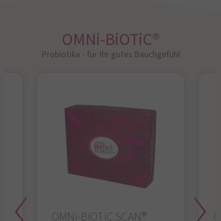
OMNi-BiOTiC®
Probiotika - für Ihr gutes Bauchgefühl​
OMNi-BiOTiC SCAN®
O