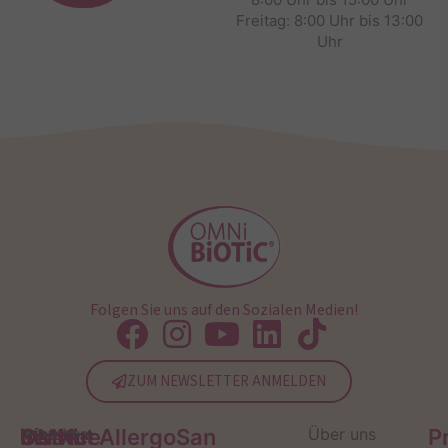
Freitag: 8:00 Uhr bis 13:00
Uhr
Folgen Sie uns auf den Sozialen Medien!
ZUM NEWSLETTER ANMELDEN
Service
Kontakt
OMNi-
Infos zum
Institut AllergoSan
Über uns
P