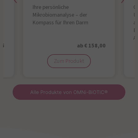
Ihre persönliche
Gl
Mikrobiomanalyse – der
U
Kompass für Ihren Darm
au
B
A
95
ab € 158,00
Zum Produkt
Alle Produkte von OMNi-BiOTiC®