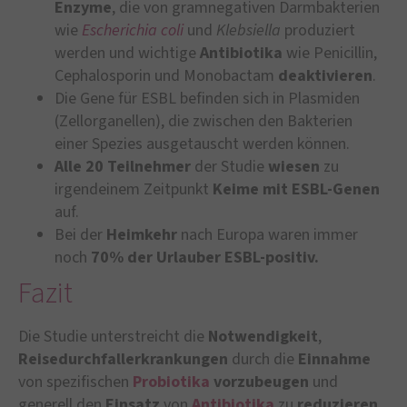
Enzyme
, die von gramnegativen Darmbakterien
wie
Escherichia coli
und
Klebsiella
produziert
werden und wichtige
Antibiotika
wie Penicillin,
Cephalosporin und Monobactam
deaktivieren
.
Die Gene für ESBL befinden sich in Plasmiden
(Zellorganellen), die zwischen den Bakterien
einer Spezies ausgetauscht werden können.
Alle 20 Teilnehmer
der Studie
wiesen
zu
irgendeinem Zeitpunkt
Keime mit ESBL-Genen
auf.
Bei der
Heimkehr
nach Europa waren immer
noch
70% der Urlauber ESBL-positiv.
Fazit
Die Studie unterstreicht die
Notwendigkeit
,
Reisedurchfallerkrankungen
durch die
Einnahme
von spezifischen
Probiotika
vorzubeugen
und
generell den
Einsatz
von
Antibiotika
zu
reduzieren
,