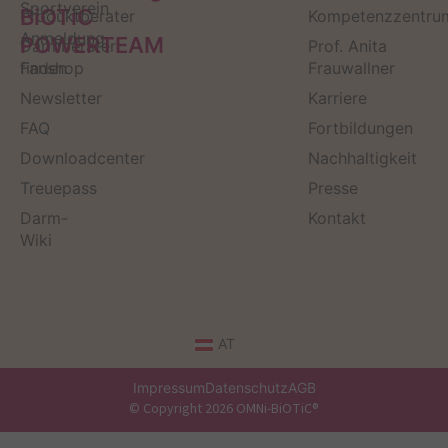
Sportverein
BiOTiC
Produktberater
Kompetenzzentru
Anmeldung
POWERTEAM
Darmberater
Prof. Anita
finden
Fanshop
Frauwallner
Newsletter
Karriere
FAQ
Fortbildungen
Downloadcenter
Nachhaltigkeit
Treuepass
Presse
Darm-
Kontakt
Wiki
AT
Impressum
Datenschutz
AGB
© Copyright 2026 OMNi-BiOTiC®