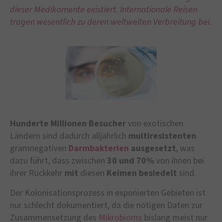
dieser Medikamente existiert. Internationale Reisen
tragen wesentlich zu deren weltweiten Verbreitung bei.
Hunderte Millionen Besucher
von exotischen
Ländern sind dadurch alljährlich
multiresistenten
gramnegativen
Darmbakterien
ausgesetzt
, was
dazu führt, dass zwischen
30 und 70%
von ihnen bei
ihrer Rückkehr
mit
diesen
Keimen
besiedelt
sind.
Der Kolonisationsprozess in exponierten Gebieten ist
nur schlecht dokumentiert, da die nötigen Daten zur
Zusammensetzung des
Mikrobioms
bislang meist nur