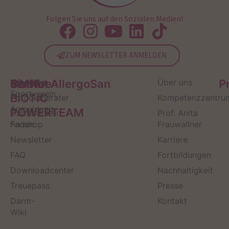
Folgen Sie uns auf den Sozialen Medien!
ZUM NEWSLETTER ANMELDEN
Service
Kontakt
OMNi-
Infos zum
Institut AllergoSan
Über uns
P
Sportverein
BiOTiC
Produktberater
Kompetenzzentru
Anmeldung
POWERTEAM
Darmberater
Prof. Anita
finden
Fanshop
Frauwallner
Newsletter
Karriere
FAQ
Fortbildungen
Downloadcenter
Nachhaltigkeit
Treuepass
Presse
Darm-
Kontakt
Wiki