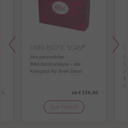
OMNi-BiOTiC SCAN®
O
Ihre persönliche
Gl
Mikrobiomanalyse – der
U
Kompass für Ihren Darm
au
B
A
95
ab € 158,00
Zum Produkt