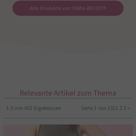
Alle Produkte von OMNi-BiOTiC®
Relevante Artikel zum Thema
1-3 von 453 Ergebnissen
Seite 1 von 151
1
2
3
»