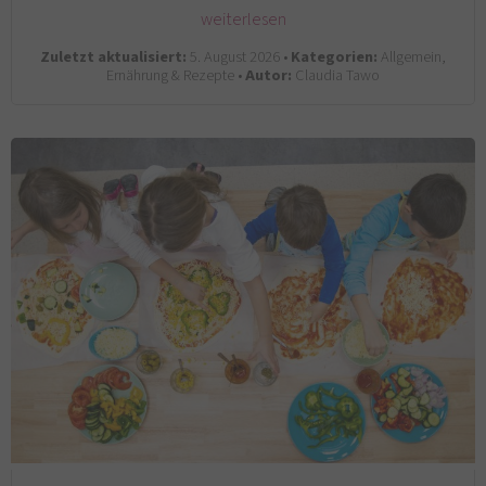
weiterlesen
Zuletzt aktualisiert:
5. August 2026 •
Kategorien:
Allgemein,
Ernährung & Rezepte •
Autor:
Claudia Tawo