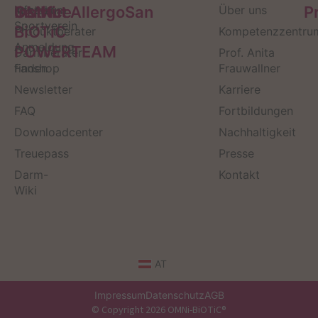
Service
Kontakt
OMNi-
Infos zum
Institut AllergoSan
Über uns
P
Sportverein
BiOTiC
Produktberater
Kompetenzzentru
Anmeldung
POWERTEAM
Darmberater
Prof. Anita
finden
Fanshop
Frauwallner
Newsletter
Karriere
FAQ
Fortbildungen
Downloadcenter
Nachhaltigkeit
Treuepass
Presse
Darm-
Kontakt
Wiki
AT
Impressum
Datenschutz
AGB
© Copyright 2026 OMNi-BiOTiC®