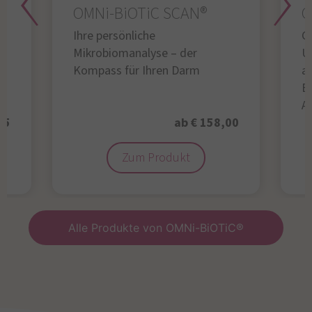
OMNi-BiOTiC SCAN®
O
Ihre persönliche
Gl
Mikrobiomanalyse – der
U
Kompass für Ihren Darm
au
B
A
95
ab € 158,00
Zum Produkt
Alle Produkte von OMNi-BiOTiC®