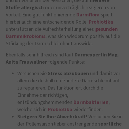
und ist vor allem bei Menschen, die auf
mehrere
Stoffe allergisch
oder unverträglich reagieren von
Vorteil. Eine gut funktionierende
Darmflora
spielt
hierbei auch eine entscheidende Rolle.
Probiotika
unterstützen die Aufrechterhaltung eines
gesunden
Darmmikrobioms
, was sich wiederum positiv auf die
Stärkung der Darmschleimhaut auswirkt.
Ebenfalls sehr hilfreich sind laut
Darmexpertin Mag.
Anita Frauwallner
folgende Punkte:
Versuchen Sie
Stress abzubauen
und damit vor
allem die deshalb entzündete Darmschleimhaut
zu reparieren. Das funktioniert durch die
Einnahme der richtigen,
entzündungshemmenden
Darmbakterien
,
welche sich in
Probiotika
wiederfinden.
Steigern Sie Ihre Abwehrkraft
! Versuchen Sie in
der Pollensaison lieber anstrengende
sportliche