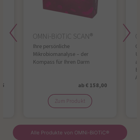
OMNi-BiOTiC SCAN®
O
Ihre persönliche
Gl
Mikrobiomanalyse – der
U
Kompass für Ihren Darm
au
B
A
95
ab € 158,00
Zum Produkt
Alle Produkte von OMNi-BiOTiC®