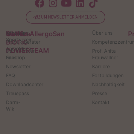
ZUM NEWSLETTER ANMELDEN
Service
Kontakt
OMNi-
Infos zum
Institut AllergoSan
Über uns
P
Sportverein
BiOTiC
Produktberater
Kompetenzzentru
Anmeldung
POWERTEAM
Darmberater
Prof. Anita
finden
Fanshop
Frauwallner
Newsletter
Karriere
FAQ
Fortbildungen
Downloadcenter
Nachhaltigkeit
Treuepass
Presse
Darm-
Kontakt
Wiki