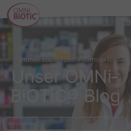
Immer topaktuell informiert!
Unser OMNi-
BiOTiC® Blog