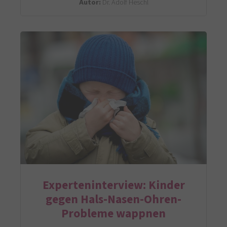
Autor:
Dr. Adolf Heschl
Experteninterview: Kinder
gegen Hals-Nasen-Ohren-
Probleme wappnen