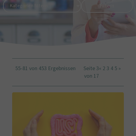
55-81 von 453 Ergebnissen
Seite 3
«
2
3
4
5
»
von 17