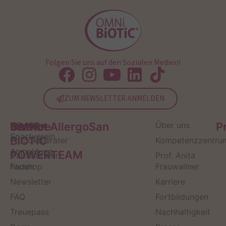
Folgen Sie uns auf den Sozialen Medien!
ZUM NEWSLETTER ANMELDEN
Service
Kontakt
OMNi-
Infos zum
Institut AllergoSan
Über uns
P
Sportverein
BiOTiC
Produktberater
Kompetenzzentru
Anmeldung
POWERTEAM
Darmberater
Prof. Anita
finden
Fanshop
Frauwallner
Newsletter
Karriere
FAQ
Fortbildungen
Treuepass
Nachhaltigkeit