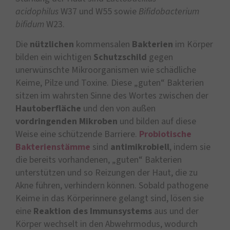
acidophilus
W37 und W55 sowie
Bifidobacterium
bifidum
W23.
Die
nützlichen
kommensalen
Bakterien
im Körper
bilden ein wichtigen
Schutzschild
gegen
unerwünschte Mikroorganismen wie schädliche
Keime, Pilze und Toxine. Diese „guten“ Bakterien
sitzen im wahrsten Sinne des Wortes zwischen der
Hautoberfläche
und den von außen
vordringenden
Mikroben
und bilden auf diese
Weise eine schützende Barriere.
Probiotische
Bakterienstämme
sind
antimikrobiell
, indem sie
die bereits vorhandenen, „guten“ Bakterien
unterstützen und so Reizungen der Haut, die zu
Akne führen, verhindern können. Sobald pathogene
Keime in das Körperinnere gelangt sind, lösen sie
eine
Reaktion des Immunsystems
aus und der
Körper wechselt in den Abwehrmodus, wodurch