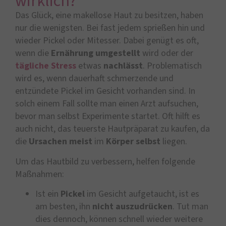
wirklich?
Das Glück, eine makellose Haut zu besitzen, haben
nur die wenigsten. Bei fast jedem sprießen hin und
wieder Pickel oder Mitesser. Dabei genügt es oft,
wenn die
Ernährung
umgestellt
wird oder der
tägliche
Stress
etwas
nachlässt
. Problematisch
wird es, wenn dauerhaft schmerzende und
entzündete Pickel im Gesicht vorhanden sind. In
solch einem Fall sollte man einen Arzt aufsuchen,
bevor man selbst Experimente startet. Oft hilft es
auch nicht, das teuerste Hautpräparat zu kaufen, da
die
Ursachen
meist
im
Körper selbst
liegen.
Um das Hautbild zu verbessern, helfen folgende
Maßnahmen:
Ist ein
Pickel
im Gesicht aufgetaucht, ist es
am besten, ihn
nicht
auszudrücken
. Tut man
dies dennoch, können schnell wieder weitere