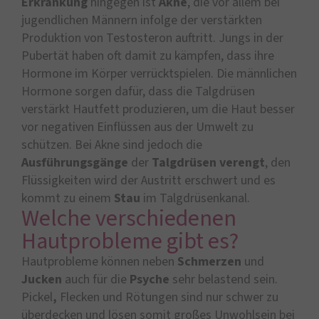
Erkrankung
hingegen ist
Akne
, die vor allem bei
jugendlichen Männern infolge der verstärkten
Produktion von Testosteron auftritt. Jungs in der
Pubertät haben oft damit zu kämpfen, dass ihre
Hormone im Körper verrücktspielen. Die männlichen
Hormone sorgen dafür, dass die Talgdrüsen
verstärkt Hautfett produzieren, um die Haut besser
vor negativen Einflüssen aus der Umwelt zu
schützen. Bei Akne sind jedoch die
Ausführungsgänge
der
Talgdrüsen
verengt
, den
Flüssigkeiten wird der Austritt erschwert und es
kommt zu einem
Stau
im Talgdrüsenkanal.
Welche verschiedenen
Hautprobleme gibt es?
Hautprobleme können neben
Schmerzen
und
Jucken
auch für die
Psyche
sehr belastend sein.
Pickel
,
Flecken und Rötungen sind nur schwer zu
überdecken und lösen somit großes Unwohlsein bei