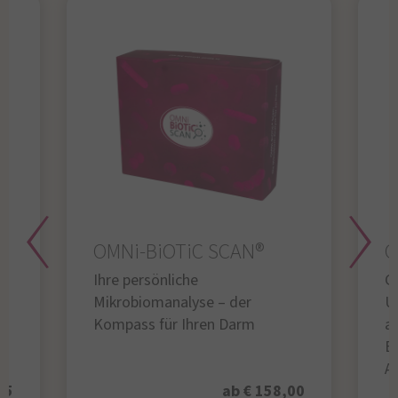
OMNi-BiOTiC SCAN®
O
Ihre persönliche
Gl
Mikrobiomanalyse – der
U
Kompass für Ihren Darm
au
B
A
95
ab € 158,00