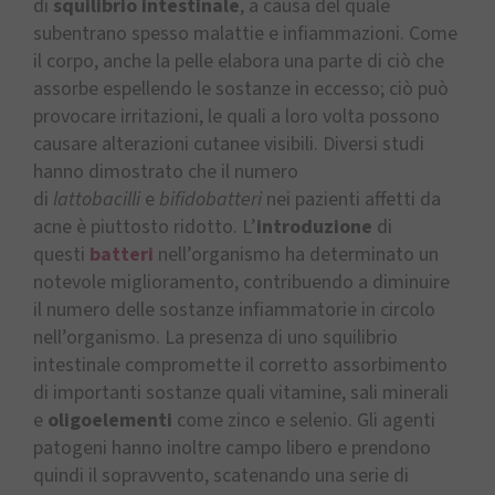
di
squilibrio intestinale
, a causa del quale
subentrano spesso malattie e infiammazioni. Come
il corpo, anche la pelle elabora una parte di ciò che
assorbe espellendo le sostanze in eccesso; ciò può
provocare irritazioni, le quali a loro volta possono
causare alterazioni cutanee visibili. Diversi studi
hanno dimostrato che il numero
di
lattobacilli
e
bifidobatteri
nei pazienti affetti da
acne è piuttosto ridotto. L’
introduzione
di
questi
batteri
nell’organismo ha determinato un
notevole miglioramento, contribuendo a diminuire
il numero delle sostanze infiammatorie in circolo
nell’organismo. La presenza di uno squilibrio
intestinale compromette il corretto assorbimento
di importanti sostanze quali vitamine, sali minerali
e
oligoelementi
come zinco e selenio. Gli agenti
patogeni hanno inoltre campo libero e prendono
quindi il sopravvento, scatenando una serie di