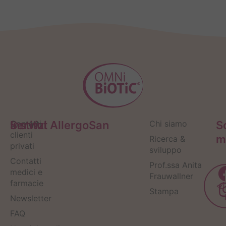
Servizi
Contatti
Institut AllergoSan
Chi siamo
S
clienti
m
Ricerca &
privati
sviluppo
Contatti
Prof.ssa Anita
medici e
Frauwallner
farmacie
Stampa
Newsletter
FAQ