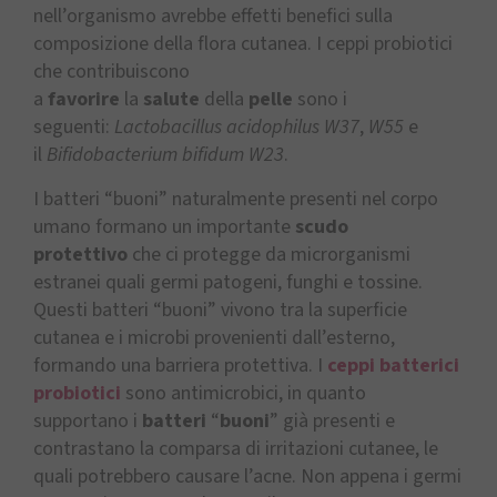
nell’organismo avrebbe effetti benefici sulla
composizione della flora cutanea. I ceppi probiotici
che contribuiscono
a
favorire
la
salute
della
pelle
sono i
seguenti:
Lactobacillus acidophilus
W37
,
W55
e
il
Bifidobacterium bifidum W23
.
I batteri “buoni” naturalmente presenti nel corpo
umano formano un importante
scudo
protettivo
che ci protegge da microrganismi
estranei quali germi patogeni, funghi e tossine.
Questi batteri “buoni” vivono tra la superficie
cutanea e i microbi provenienti dall’esterno,
formando una barriera protettiva. I
ceppi batterici
probiotici
sono antimicrobici, in quanto
supportano i
batteri
“
buoni
” già presenti e
contrastano la comparsa di irritazioni cutanee, le
quali potrebbero causare l’acne. Non appena i germi