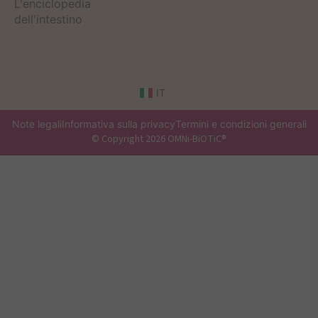
L'enciclopedia
dell'intestino
IT
Note legali
Informativa sulla privacy
Termini e condizioni generali
© Copyright 2026 OMNi-BiOTiC®