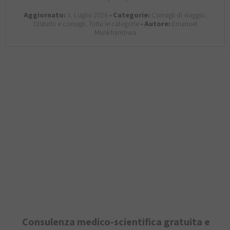
Aggiornato:
1. Luglio 2026 •
Categorie:
Consigli di viaggio,
Disturbi e consigli, Tutte le categorie •
Autore:
Emanuel
Munkhambwa
Consulenza medico-scientifica gratuita e