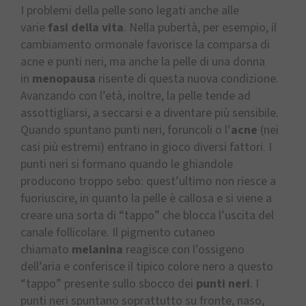
I problemi della pelle sono legati anche alle
varie
fasi della vita
. Nella pubertà, per esempio, il
cambiamento ormonale favorisce la comparsa di
acne e punti neri, ma anche la pelle di una donna
in
menopausa
risente di questa nuova condizione.
Avanzando con l’età, inoltre, la pelle tende ad
assottigliarsi, a seccarsi e a diventare più sensibile.
Quando spuntano punti neri, foruncoli o l’
acne
(nei
casi più estremi) entrano in gioco diversi fattori. I
punti neri si formano quando le ghiandole
producono troppo sebo: quest’ultimo non riesce a
fuoriuscire, in quanto la pelle è callosa e si viene a
creare una sorta di “tappo” che blocca l’uscita del
canale follicolare. Il pigmento cutaneo
chiamato
melanina
reagisce con l’ossigeno
dell’aria e conferisce il tipico colore nero a questo
“tappo” presente sullo sbocco dei
punti neri
. I
punti neri spuntano soprattutto su fronte, naso,