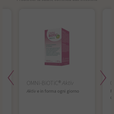
OMNi-BiOTiC®
Aktiv
O
Aktiv
e in forma ogni giorno
Fu
da