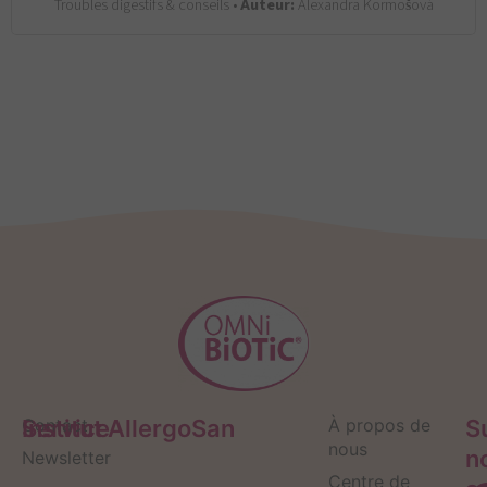
Troubles digestifs & conseils •
Auteur:
Alexandra Kormošová
Service
Contact
Institut AllergoSan
À propos de
S
nous
n
Newsletter
Centre de