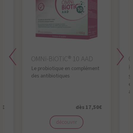
OMNi-BiOTiC® 10 AAD
O
K
Le probiotique en complément
des antibiotiques
S
en
a
0€
dès 17,50€
découvrir