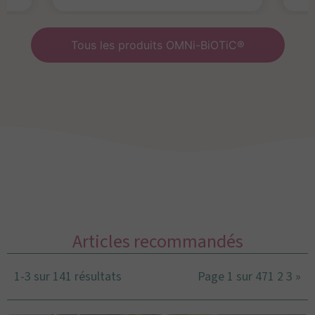
Tous les produits OMNi-BiOTiC®
Articles recommandés
1-3 sur 141 résultats
Page 1 sur 47
1
2
3
»