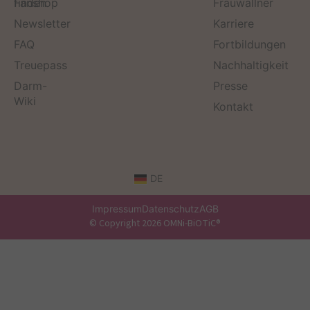
finden
Fanshop
Frauwallner
Newsletter
Karriere
FAQ
Fortbildungen
Treuepass
Nachhaltigkeit
Darm-
Presse
Wiki
Kontakt
DE
Impressum
Datenschutz
AGB
© Copyright 2026 OMNi-BiOTiC®