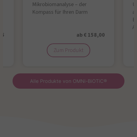
Mikrobiomanalyse – der
U
Kompass für Ihren Darm
au
B
A
95
ab € 158,00
Zum Produkt
Alle Produkte von OMNi-BiOTiC®