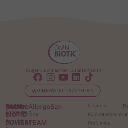
Folgen Sie uns auf den Sozialen Medien!
ZUM NEWSLETTER ANMELDEN
Service
Kontakt
OMNi-
Infos zum
Institut AllergoSan
Über uns
P
Sportverein
BiOTiC
Produktberater
Kompetenzzentru
Anmeldung
POWERTEAM
Darmberater
Prof. Anita