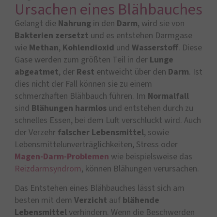
Ursachen eines Blähbauches
Gelangt die
Nahrung
in den
Darm
, wird sie von
Bakterien
zersetzt
und es entstehen Darmgase
wie
Methan
,
Kohlendioxid
und
Wasserstoff
. Diese
Gase werden zum größten Teil in der
Lunge
abgeatmet
, der
Rest
entweicht über den
Darm
. Ist
dies nicht der Fall können sie zu einem
schmerzhaften Blähbauch führen. Im
Normalfall
sind
Blähungen
harmlos
und entstehen durch zu
schnelles Essen, bei dem Luft verschluckt wird. Auch
der Verzehr
falscher Lebensmittel
, sowie
Lebensmittelunverträglichkeiten, Stress oder
Magen-Darm-Problemen
wie beispielsweise das
Reizdarmsyndrom
, können Blähungen verursachen.
Das Entstehen eines Blähbauches lässt sich am
besten mit dem
Verzicht
auf
blähende
Lebensmittel
verhindern. Wenn die Beschwerden