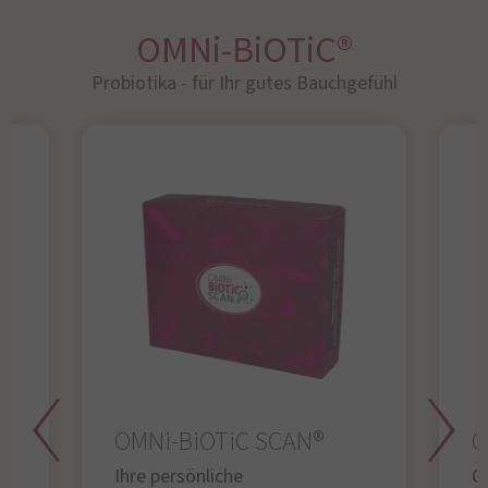
OMNi-BiOTiC®
Probiotika - für Ihr gutes Bauchgefühl​
OMNi-BiOTiC SCAN®
O
Ihre persönliche
Gl