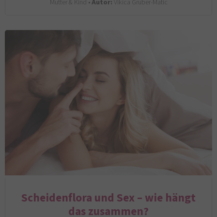
Mutter & Kind •
Autor:
Vikica Gruber-Matic
Scheidenflora und Sex – wie hängt
das zusammen?