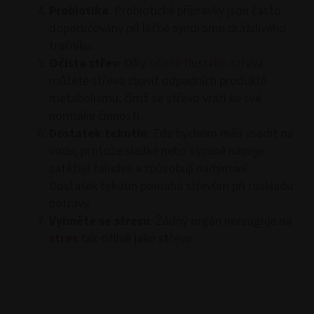
Probiotika
: Probiotické přípravky jsou často
doporučovány při léčbě syndromu dráždivého
tračníku.
Očista střev
: Díky
očistě tlustého střeva
můžete střeva zbavit odpadních produktů
metabolismu, čímž se střevo vrátí ke své
normální činnosti.
Dostatek tekutin
: Zde bychom měli vsadit na
vodu, protože sladké nebo sycené nápoje
zatěžují žaludek a způsobují nadýmání.
Dostatek tekutin pomáhá střevům při rozkladu
potravy.
Vyhněte se stresu
: Žádný orgán nereaguje na
stres
tak citlivě jako střevo.