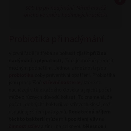
SOS tip při nadýmání: Mírná masáž
břicha ve směru hodinových ručiček!
Probiotika při nadýmání
V první řadě je třeba se pokusit zjistit
příčinu
nadýmání
a
plynatosti,
čímž je možné předejít
možným podnětům. Jednou z možností jsou
probiotika
coby preventivní opatření. Probiotika
jsou prospěšné
střevní bakterie,
které se
nacházejí v těle každého člověka a jejichž počet
může z různých důvodů kolísat. To znamená, že
počet „dobrých“ bakterií ve střevech klesá, což
usnadňuje šíření patogenů.
Dodatečný příjem
těchto bakterií
může mít
pozitivní
vliv
na
činnost střev
a tím i na celkovou
tělesnou i