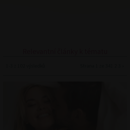
Relevantní články k tématu
1-3 z 102 výsledků
Strana 1 ze 34
1
2
3
»