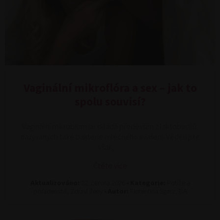
Vaginální mikroflóra a sex – jak to
spolu souvisí?
Vaginální mikrobiom se skládá především z laktobacilů,
nazývaných také bakterie mléčného kvašení. Věděli jste
však,…
Čtěte více
Aktualizováno:
22. června 2026 •
Kategorie:
Potíže a
poradenství, Zdraví ženy •
Autor:
Florentina Sgarz, BA