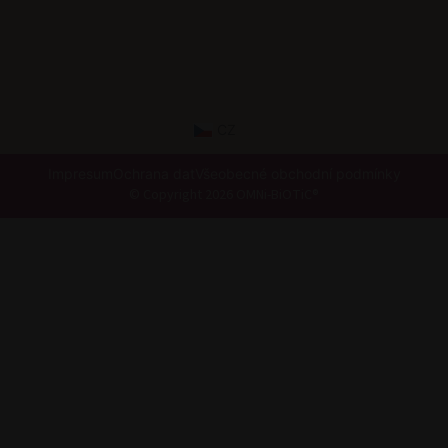
CZ
Impresum
Ochrana dat
Všeobecné obchodní podmínky
© Copyright 2026 OMNi-BiOTiC®