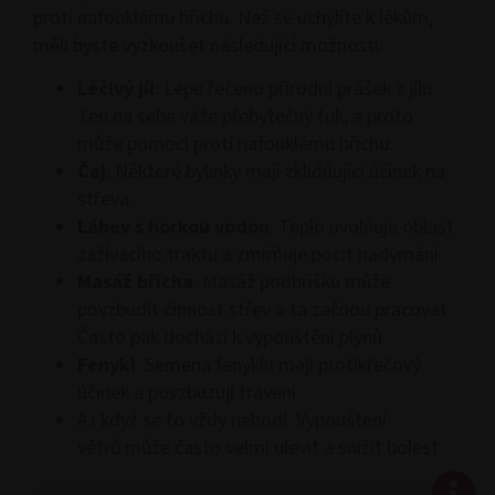
proti nafouklému břichu. Než se uchýlíte k lékům,
měli byste vyzkoušet následující možnosti:
Léčivý jíl
: Lépe řečeno přírodní prášek z jílu.
Ten na sebe váže přebytečný tuk, a proto
může pomoci proti nafouklému břichu.
Čaj
: Některé bylinky mají zklidňující účinek na
střeva.
Láhev s horkou vodou
: Teplo uvolňuje oblast
zažívacího traktu a zmírňuje pocit nadýmání.
Masáž břicha
: Masáž podbřišku může
povzbudit činnost střev a ta začnou pracovat.
Často pak dochází k vypouštění plynů.
Fenykl
: Semena fenyklu mají protikřečový
účinek a povzbuzují trávení.
A i když se to vždy nehodí: Vypouštení
větrů může často velmi ulevit a snížit bolest.