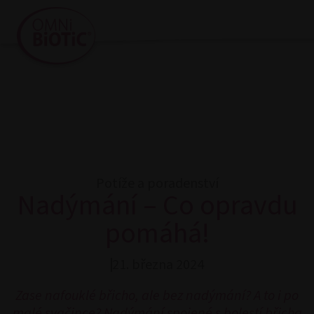
Potíže a poradenství
Nadýmání – Co opravdu
pomáhá!
21. března 2024
Zase nafouklé břicho, ale bez nadýmání? A to i po
malé svačince? Nadýmání spojené s bolestí břicha