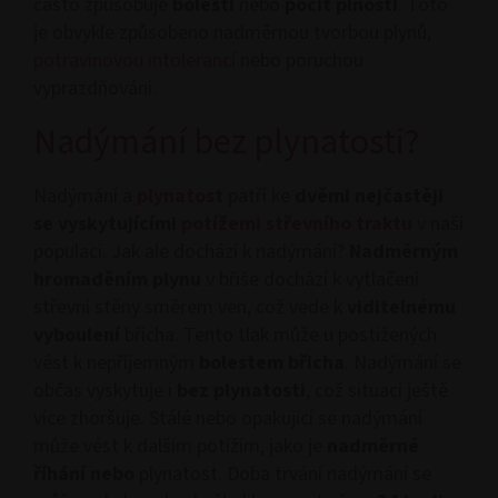
často způsobuje
bolesti
nebo
pocit plnosti
. Toto
je obvykle způsobeno nadměrnou tvorbou plynů,
potravinovou intolerancí
nebo poruchou
vyprazdňování.
Nadýmání bez plynatosti?
Nadýmání a
plynatost
patří ke
dvěmi nejčastěji
se vyskytujícími
potížemi střevního traktu
v naší
populaci. Jak ale dochází k nadýmání?
Nadměrným
hromaděním plynu
v břiše dochází k vytlačení
střevní stěny směrem ven, což vede k
viditelnému
vyboulení
břicha. Tento tlak může u postižených
vést k nepříjemným
bolestem břicha
. Nadýmání se
občas vyskytuje i
bez plynatosti
, což situaci ještě
více zhoršuje. Stálé nebo opakující se nadýmání
může vést k dalším potížím, jako je
nadměrné
říhání nebo
plynatost. Doba trvání nadýmání se