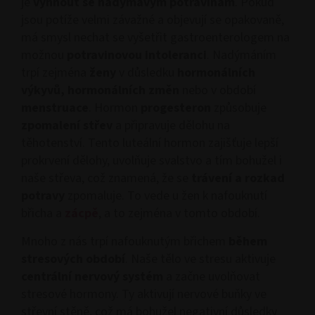
je
vyhnout se
nadýmavým potravinám
. Pokud
jsou potíže velmi závažné a objevují se opakovaně,
má smysl nechat se vyšetřit gastroenterologem na
možnou
potravinovou
intoleranci
. Nadýmáním
trpí zejména
ženy
v důsledku
hormonálních
výkyvů, hormonálních změn
nebo v období
menstruace
. Hormon
progesteron
způsobuje
zpomalení
střev
a připravuje dělohu na
těhotenství. Tento luteální hormon zajišťuje lepší
prokrvení dělohy, uvolňuje svalstvo a tím bohužel i
naše střeva, což znamená, že se
trávení a rozkad
potravy
zpomaluje. To vede u žen k nafouknutí
břicha a
zácpě
, a to zejména v tomto období.
Mnoho z nás trpí nafouknutým břichem
během
stresových
období
. Naše tělo ve stresu aktivuje
centrální nervový systém
a začne uvolňovat
stresové hormony. Ty aktivují nervové buňky ve
střevní stěně, což má bohužel negativní důsledky