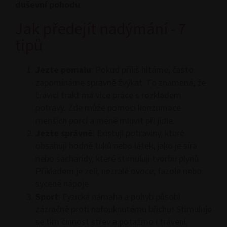
duševní
pohodu
.
Jak předejít nadýmání - 7
tipů
Jezte pomalu
: Pokud příliš hltáme, často
zapomínáme správně žvýkat. To znamená, že
trávicí trakt má více práce s rozkladem
potravy. Zde může pomoci konzumace
menších porcí a méně mluvit při jídle.
Jezte správně
: Existují potraviny, které
obsahují hodně tuků nebo látek, jako je síra
nebo sacharidy, které stimulují tvorbu plynů.
Příkladem je zelí, nezralé ovoce, fazole nebo
sycené nápoje.
Sport
: Fyzická námaha a pohyb působí
zázračně proti nafouknutému břichu! Stimuluje
se tím činnost střev a potažmo i trávení.