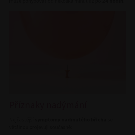
může pohybovat od několika minut až po
24 hodin
.
Příznaky nadýmání
Nejčastější
symptomy nadmutého břicha
se
většinou projevují současně: