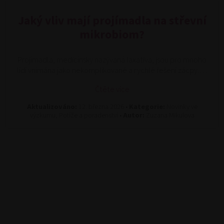
Jaký vliv mají projímadla na střevní
mikrobiom?
Projímadla, medicínsky nazývaná laxativa, jsou pro mnoho
lidí vnímána jako nekomplikované a rychlé řešení zácpy.…
Čtěte více
Aktualizováno:
12. března 2026 •
Kategorie:
Novinky ve
výzkumu, Potíže a poradenství •
Autor:
Zuzana Mikulova