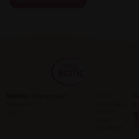
cesko@omni-biotic.com
Servis
Kontakt
Institut AllergoSan
O nás
N
s
Newsletter
Kompetenční
centrum
sí
FAQ
Anita
Frauwallner