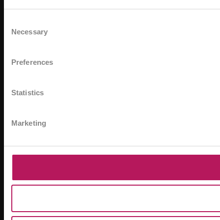
Consent
Necessary
Selection
Preferences
Statistics
Marketing
*A
zn
ME
OM
re