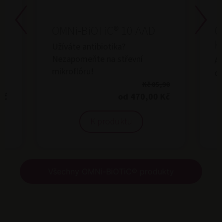
OMNi-BiOTiC® 10 AAD
O
K
Užíváte antibiotika?
Nezapomeňte na střevní
An
mikroflóru!
dě
Kč 85,90
Kč
od 470,00 Kč
K produktu
Všechny OMNi-BiOTiC® produkty