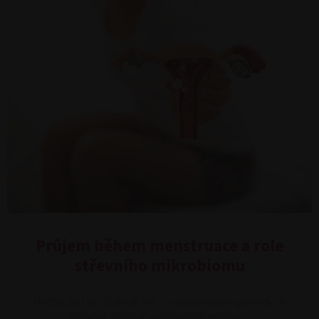
Průjem během menstruace a role
střevního mikrobiomu
Mnoho žen to důvěrně zná. V období kolem periody se
zažívání „zblázní“ a obzvláště průjmy…