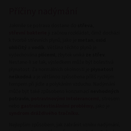
Příčiny nadýmání
Jakmile se potrava dostane do
střeva
,
střevní
bakterie
ji začnou rozkládat, čímž dochází
k tvorbě střevních plynů, jako je
metan
,
oxid
uhličitý
a
vodík
. Většina těchto plynů je
vydechována
plícemi
, zbytek uniká
ze střev
.
Nestane-li se tak, výsledkem může být bolestivá
plynatost. Za normálních okolností je
plynatost
neškodná
a je většinou způsobena příliš rychlým
tempem při jídle a polykáním vzduchu. Nadýmání
může být také způsobeno konzumací
nevhodných
potravin
,
potravinovými intolerancemi,
stresem
nebo
gastrointestinálními problémy,
jako je
syndrom dráždivého tračníku
.
Nejlepším způsobem, jak zabránit vzniku nadýmání,