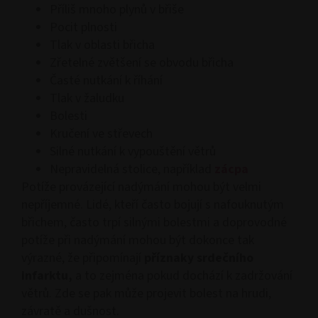
Příliš mnoho plynů v břiše
Pocit plnosti
Tlak v oblasti břicha
Zřetelné zvětšení se obvodu břicha
Časté nutkání k říhání
Tlak v žaludku
Bolesti
Kručení ve střevech
Silné nutkání k vypouštění větrů
Nepravidelná stolice, například
zácpa
Potíže provázející nadýmání mohou být velmi
nepříjemné. Lidé, kteří často bojují s nafouknutým
břichem, často trpí silnými bolestmi a doprovodné
potíže při nadýmání mohou být dokonce tak
výrazné, že připomínají
příznaky srdečního
infarktu,
a to zejména pokud dochází k zadržování
větrů. Zde se pak může projevit bolest na hrudi,
závratě a dušnost.