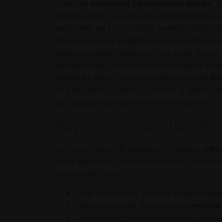
Trápí vás
nadýmání / nafouknuté břicho, 
příznaky toho, že s vaší střevní mikroflórou 
neškodné, ale to, co začíná nevinně, může po
dokonce vést ke
kožním onemocněním,
či 
vůbec narušená? Velkou roli zde hraje strava. 
špatných tuků. Kromě toho může být na vině
kouření
a
léky
. Často je problémem také
fr
více než dříve a hýbeme se méně. V dnešní d
náš
trávicí trakt
skoro nikdy neoddechne.
Kdy je regenerace tlustého
Jednou z nejčastěji kladených otázek je,
kdy 
málo argumentů proti očistě střev. Pomocí ná
zodpovědět sami:
Trápí vás nečistá, povadlá a unavená
pl
Cítíte se apatičtí, bez energie a
neustál
Trpíte často zažívacími problémy, jako 