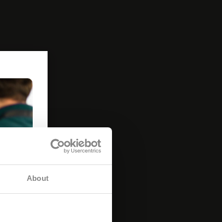
 services.
CH/FR
Marketing
R
HU
☀️
US
platíme
Allow all
®, OMNi-
hodě
OMNi-BiOTiC®
OMNi-BiOTiC®
ctive
CAT & DOG
italita v každém věku
Pro dobrý pocit ve
zvířecím bříšku