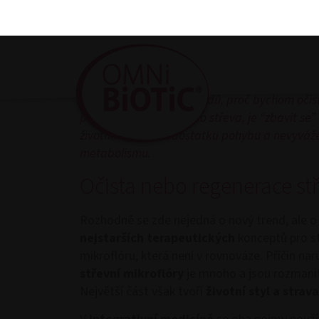
Home
»
Blog
»
Potíže a poradenství
»
Má oč
Obzvláště na jaře je očista střev velmi aktuáln
proč bychom o ní měli uvažovat? Existuje mnoho
tak mnoho různých důvodů, proč bychom očis
provádět očistu tlustého střeva, je “zbavit s
životního stylu, nedostatku pohybu a nevyváž
metabolismu.
Očista nebo regenerace st
Rozhodně se zde nejedná o nový trend, ale o
nejstarších terapeutických
konceptů pro st
mikroflóru, která není v rovnováze. Příčin na
střevní mikroflóry
je mnoho a jsou rozmani
Největší část však tvoří
životní styl a strava