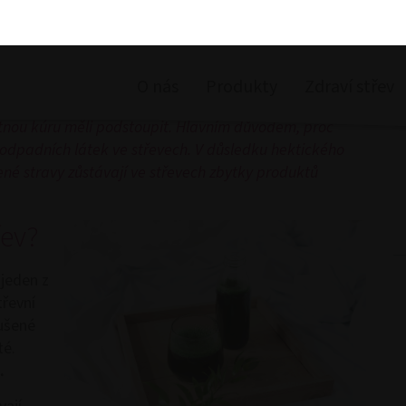
ista střev smysl a na co si dát pozor?
ím tématem. Ale jak je to s očistou tlustého střeva a
 různých způsobů, jak šetrně vyčistit střeva, a stejně
tnou kúru měli podstoupit. Hlavním důvodem, proč
e” odpadních látek ve střevech. V důsledku hektického
ené stravy zůstávají ve střevech zbytky produktů
řev?
 jeden z
řevní
rušené
té.
.