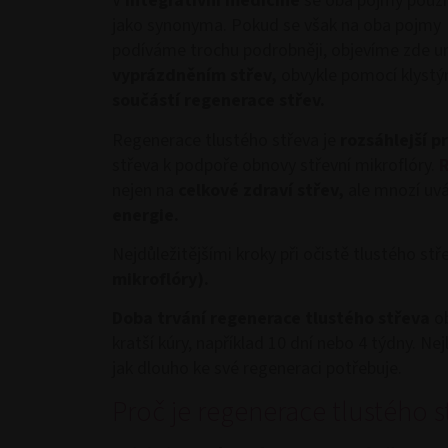
V
integrativní medicíně
se oba pojmy použí
jako synonyma. Pokud se však na oba pojmy
podíváme trochu podrobněji, objevíme zde urč
vyprázdněním střev,
obvykle pomocí klystýr
součástí regenerace střev.
Regenerace tlustého střeva je
rozsáhlejší pr
střeva k podpoře obnovy střevní mikroflóry.
R
nejen na
celkové zdraví střev,
ale mnozí uvá
energie.
Nejdůležitějšími kroky při očistě tlustého stř
mikroflóry).
Doba trvání regenerace tlustého střeva
ob
kratší kúry, například 10 dní nebo 4 týdny. Ne
jak dlouho ke své regeneraci potřebuje.
Proč je regenerace tlustého 