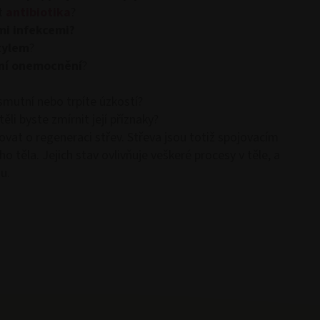
at
antibiotika
?
mi infekcemi?
tylem
?
ní onemocnění
?
smutní nebo trpíte úzkostí?
ěli byste zmírnit její příznaky?
ovat o regeneraci střev. Střeva jsou totiž spojovacím
těla. Jejich stav ovlivňuje veškeré procesy v těle, a
u.
nacházíte na našich
českých webových stránkách
. Obs
Details
výhradně pro zákazníky z
České Republiky
.
Pokračovat
e content and ads, to provide social media features and to analy
 our site with our social media, advertising and analytics partn