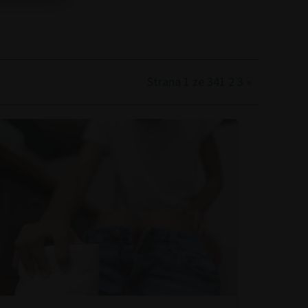
Strana 1 ze 34
1
2
3
»