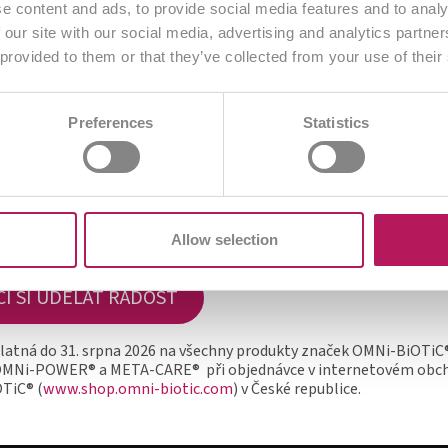
roflóry
 480,00 Kč
od 1 200,00 Kč
oduktu
K produktu
iOTiC® produkty