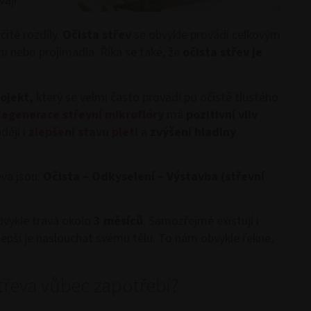
vají
ité rozdíly.
Očista střev
se obvykle provádí celkovým
u nebo projímadla. Říká se také, že
očista střev je
ojekt,
který se velmi často provádí po očistě tlustého
egenerace střevní mikroflóry
má
pozitivní vliv
dějí i
zlepšení stavu pleti
a
zvýšení hladiny
eva jsou:
Očista – Odkyselení – Výstavba (střevní
vykle travá okolo
3 měsíců
. Samozřejmě existují i
jlepší je naslouchat svému tělu. To nám obvykle řekne,
střeva vůbec zapotřebí?