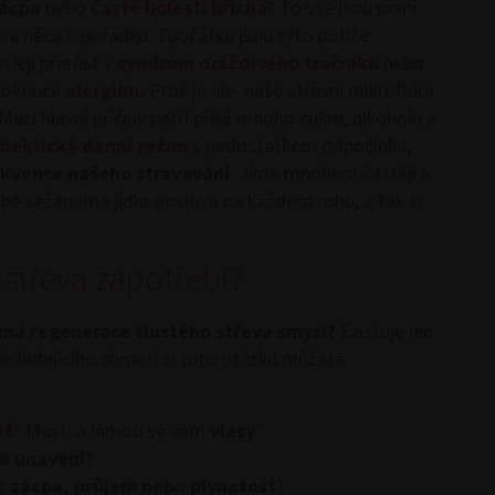
zácpa
nebo
časté bolesti břicha?
To vše jsou první
není něco v pořádku. Zpočátku jsou tyto potíže
zději přerůst v
syndrom dráždivého tračníku
nebo
dokonce
alergiím.
Proč je ale naše střevní mikroflóra
Mezi hlavní příčiny patří příliš mnoho cukru, alkoholu a
hektický denní režim
s nedostatkem odpočinku,
ekvence našeho stravování
. Jíme mnohem častěji a
obě seženeme jídlo doslova na každém rohu, a tak si
 střeva zapotřebí?
má regenerace tlustého střeva smysl?
Existuje jen
sledujícího shrnutí si tuto otázku můžete
eť
? Mastí a lámou se vám
vlasy
?
e unavení?
je
zácpa, průjem nebo plynatost
?