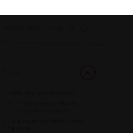
Obsah
Očista nebo regenerace střev?
Proč je regenerace tlustého
střeva vůbec zapotřebí?
Kdy je regenerace tlustého střeva
zapotřebí?