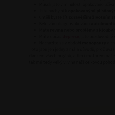
Museli jste v minulosti opakovaně užív
Jste náchylní k
opakovanými plísňový
Chtěli byste žít
zdravějším životním s
Bylo vám diagnostikováno
autoimunit
Máte
revma nebo problémy s klouby?
Máte občas
deprese
, jste bezdůvodně 
Nacházíte se v období
menopauzy
a cht
Toto jsou jen jedny z mála důvodů, proč uvaž
článkem všech orgánů, a tím i motorem našeho 
tak má tedy velký vliv na naši celkovou pohod
Právě se 
Consent
This website uses cookies
We use cookies to personalis
information about your use of