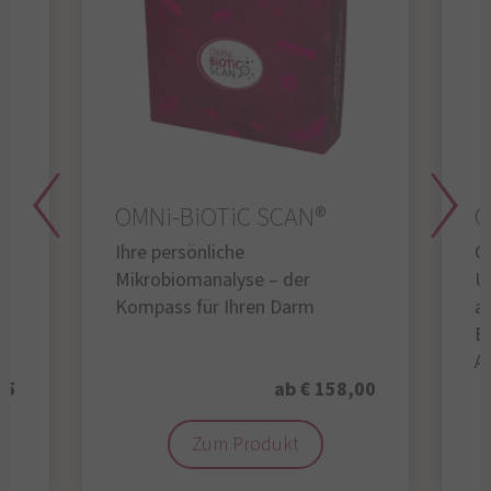
OMNi-BiOTiC SCAN®
O
Ihre persönliche
Gl
Mikrobiomanalyse – der
U
Kompass für Ihren Darm
au
B
A
95
ab € 158,00
Zum Produkt