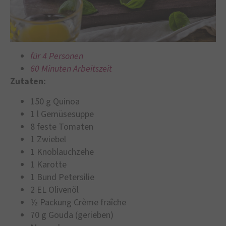
für 4 Personen
60 Minuten Arbeitszeit
Zutaten:
150 g Quinoa
1 l Gemüsesuppe
8 feste Tomaten
1 Zwiebel
1 Knoblauchzehe
1 Karotte
1 Bund Petersilie
2 EL Olivenöl
½ Packung Crème fraîche
70 g Gouda (gerieben)