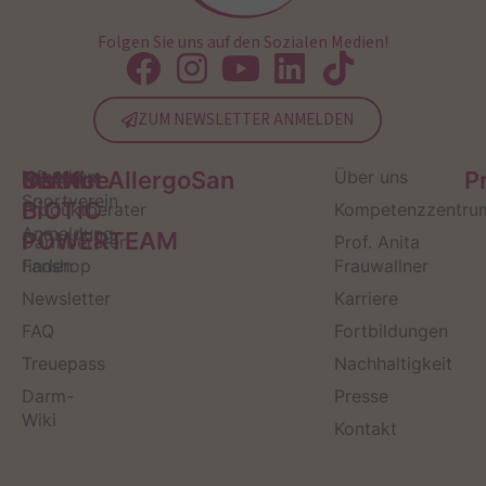
Folgen Sie uns auf den Sozialen Medien!
ZUM NEWSLETTER ANMELDEN
Service
Kontakt
OMNi-
Infos zum
Institut AllergoSan
Über uns
P
Sportverein
BiOTiC
Produktberater
Kompetenzzentru
Anmeldung
POWERTEAM
Darmberater
Prof. Anita
finden
Fanshop
Frauwallner
Newsletter
Karriere
FAQ
Fortbildungen
Treuepass
Nachhaltigkeit
Darm-
Presse
Wiki
Kontakt