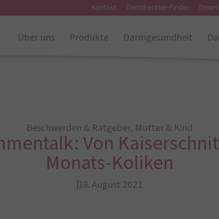
Kontakt
Darmberater-Finder
Downl
Über uns
Produkte
Darmgesundheit
Da
Beschwerden & Ratgeber
,
Mutter & Kind
entalk: Von Kaiserschnitt
Monats-Koliken
18. August 2021