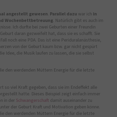
saal angestellt gewesen
.
Parallel dazu
war ich
in
 und Wochenbettbetreuung
. Natürlich gibt es auch im
isse. Ich durfte bei zwei Geburten einer Freundin
Geburt daran gezweifelt hat, dass sie es schafft. Sie
Fall noch eine PDA. Das ist eine Periduralanästhesie,
merzen von der Geburt kaum bzw. gar nicht gespürt
ie Idee, die Musik laufen zu lassen, die sie selbst
die den werdenden Müttern Energie für die letzte
rt so viel Kraft gegeben, dass sie im Endeffekt alle
orgestellt hatte. Dieses Beispiel zeigt einfach immer
on in der
Schwangerschaft
damit auseinander zu
unter der Geburt Kraft und Motivation geben könne.
die den werdenden Müttern Energie für die letzte