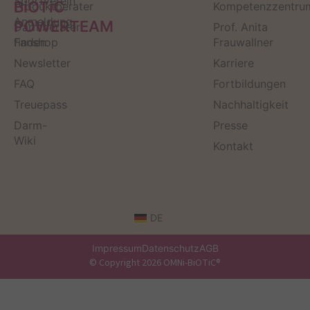
Sportverein
BiOTiC
Produktberater
Kompetenzzentru
Anmeldung
POWERTEAM
Darmberater
Prof. Anita
finden
Fanshop
Frauwallner
Newsletter
Karriere
FAQ
Fortbildungen
Treuepass
Nachhaltigkeit
Darm-
Presse
Wiki
Kontakt
DE
Impressum
Datenschutz
AGB
© Copyright 2026 OMNi-BiOTiC®