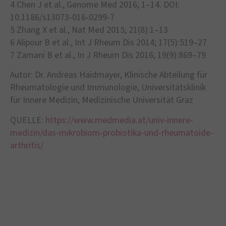
4 Chen J et al., Genome Med 2016; 1–14. DOI:
10.1186/s13073-016-0299-7
5 Zhang X et al., Nat Med 2015; 21(8):1–13
6 Alipour B et al., Int J Rheum Dis 2014; 17(5):519–27
7 Zamani B et al., In J Rheum Dis 2016; 19(9):869–79
Autor: Dr. Andreas Haidmayer, Klinische Abteilung für
Rheumatologie und Immunologie, Universitätsklinik
für Innere Medizin, Medizinische Universität Graz
QUELLE:
https://www.medmedia.at/univ-innere-
medizin/das-mikrobiom-probiotika-und-rheumatoide-
arthritis/