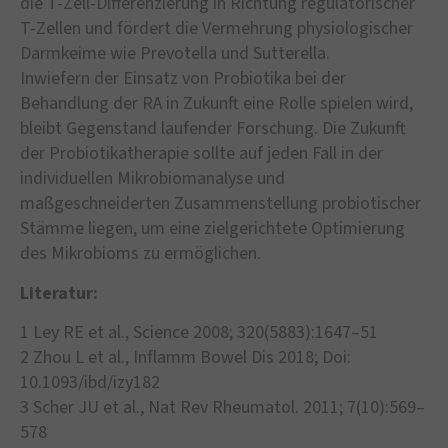
die T-Zell-Differenzierung in Richtung regulatorischer
T-Zellen und fördert die Vermehrung physiologischer
Darmkeime wie Prevotella und Sutterella.
Inwiefern der Einsatz von Probiotika bei der
Behandlung der RA in Zukunft eine Rolle spielen wird,
bleibt Gegenstand laufender Forschung. Die Zukunft
der Probiotikatherapie sollte auf jeden Fall in der
individuellen Mikrobiomanalyse und
maßgeschneiderten Zusammenstellung probiotischer
Stämme liegen, um eine zielgerichtete Optimierung
des Mikrobioms zu ermöglichen.
Literatur:
1 Ley RE et al., Science 2008; 320(5883):1647–51
2 Zhou L et al., Inflamm Bowel Dis 2018; Doi:
10.1093/ibd/izy182
3 Scher JU et al., Nat Rev Rheumatol. 2011; 7(10):569–
578