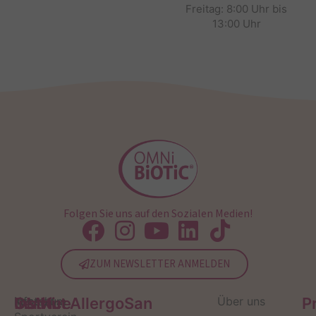
Freitag: 8:00 Uhr bis
13:00 Uhr
Folgen Sie uns auf den Sozialen Medien!
ZUM NEWSLETTER ANMELDEN
Service
Kontakt
OMNi-
Infos zum
Institut AllergoSan
Über uns
P