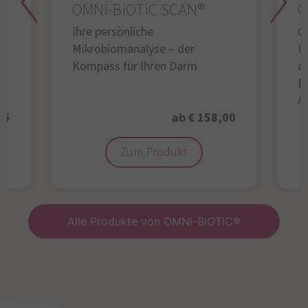
OMNi-BiOTiC SCAN®
O
Ihre persönliche
Gl
Mikrobiomanalyse – der
U
Kompass für Ihren Darm
au
B
A
95
ab € 158,00
Zum Produkt
Alle Produkte von OMNi-BiOTiC®