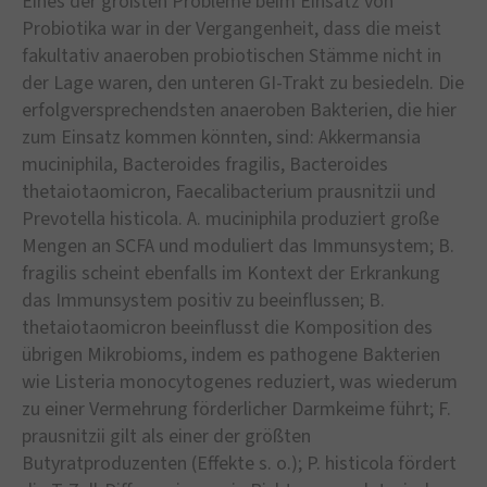
Eines der größten Probleme beim Einsatz von
Probiotika war in der Vergangenheit, dass die meist
fakultativ anaeroben probiotischen Stämme nicht in
der Lage waren, den unteren GI-Trakt zu besiedeln. Die
erfolgversprechendsten anaeroben Bakterien, die hier
zum Einsatz kommen könnten, sind: Akkermansia
muciniphila, Bacteroides fragilis, Bacteroides
thetaiotaomicron, Faecalibacterium prausnitzii und
Prevotella histicola. A. muciniphila produziert große
Mengen an SCFA und moduliert das Immunsystem; B.
fragilis scheint ebenfalls im Kontext der Erkrankung
das Immunsystem positiv zu beeinflussen; B.
thetaiotaomicron beeinflusst die Komposition des
übrigen Mikrobioms, indem es pathogene Bakterien
wie Listeria monocytogenes reduziert, was wiederum
zu einer Vermehrung förderlicher Darmkeime führt; F.
prausnitzii gilt als einer der größten
Butyratproduzenten (Effekte s. o.); P. histicola fördert