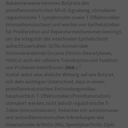
Bekannterweise hemmen Butyrate den
proinflammatorischen NFκB-Signalweg, stimulieren
regulatorische T-Lymphozyten sowie T-Effektorzellen
(Immunhomöostase) und werden von Epithelialzellen
für Proliferation und Reparaturmechanismen benötigt,
um die Integrität der intestinalen Epithelschicht
aufrechtzuerhalten. SCFAs können über
histonverändernde Enzyme (Histon-Deacetylasen,
HDACs) auch die zelluläre Transkription und Funktion
2
von Proteinen beeinflussen (
Abb.
).
Acetat weist eine ähnliche Wirkung auf wie Butyrat,
mit dem wichtigen Unterschied, dass in einem
proinflammatorischen Entzündungsmilieu
hauptsächlich T-Effektorzellen (Proinflammation)
stimuliert werden, nicht jedoch regulatorische T-
Zellen (Immuntoleranz). Patienten mit autoimmunen
und autoinflammatorischen Erkrankungen wie
rheumatoider Arthritis (RA), Spondyloarthritis (SpA)