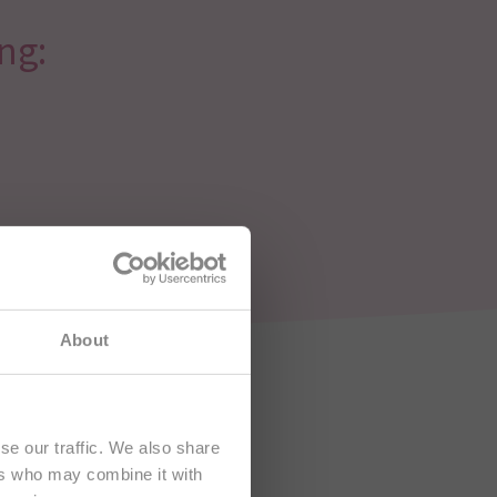
ng:
hten sich
About
se our traffic. We also share
ers who may combine it with