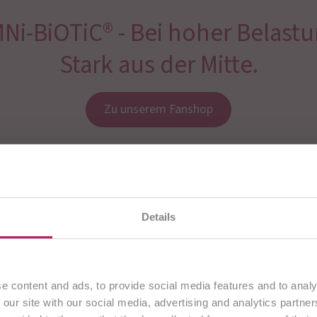
Ni-BiOTiC® - Bei hoher Belastu
Stark aus der Mitte.
Zu unserem Fanshop
uchen gerade unsere
deutsche Website
. Alle Inhalte ric
Details
ausschließlich an Kunden aus
Deutschland
.
Fortfahren
e content and ads, to provide social media features and to analy
Immer top informiert!
 our site with our social media, advertising and analytics partn