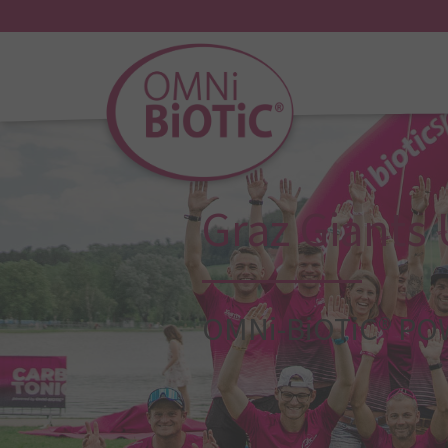
Graz Giants
OMNi-BiOTiC® PO