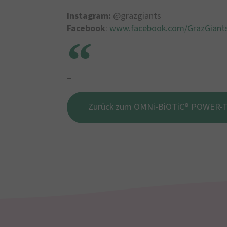
Instagram:
@grazgiants
Facebook
:
www.facebook.com/GrazGiant
–
Zurück zum OMNi-BiOTiC® POWER-