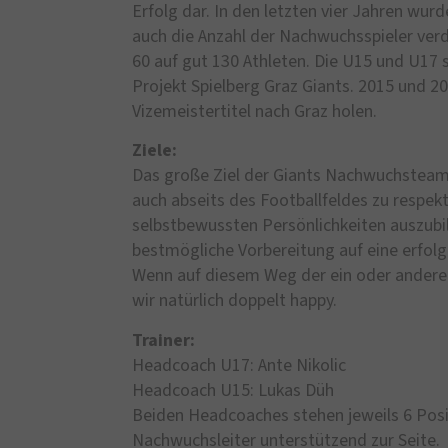
Erfolg dar. In den letzten vier Jahren wu
auch die Anzahl der Nachwuchsspieler ver
60 auf gut 130 Athleten. Die U15 und U17 
Projekt Spielberg Graz Giants. 2015 und 2
Vizemeistertitel nach Graz holen.
Ziele:
Das große Ziel der Giants Nachwuchsteams
auch abseits des Footballfeldes zu respek
selbstbewussten Persönlichkeiten auszubil
bestmögliche Vorbereitung auf eine erfolgr
Wenn auf diesem Weg der ein oder andere S
wir natürlich doppelt happy.
Trainer:
Headcoach U17: Ante Nikolic
Headcoach U15: Lukas Düh
Beiden Headcoaches stehen jeweils 6 Posi
Nachwuchsleiter unterstützend zur Seite.