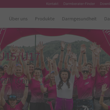
Kontakt
Darmberater-Finder
Downl
Über uns
Produkte
Darmgesundheit
Da
 U15/U17
WER-Team