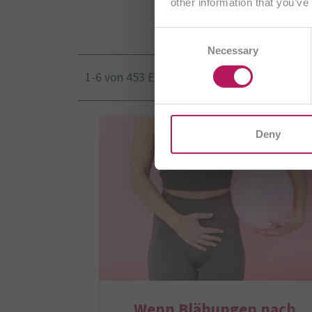
other information that you’ve
Consent
AT
Necessary
Selection
CH/
1-6 von 453 Ergebnissen
I
Deny
Wenn Blähungen nach