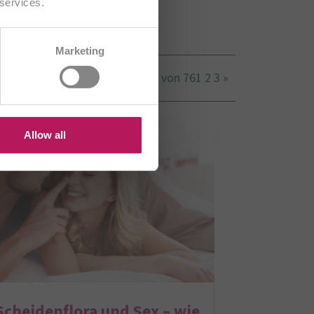
 services.
CH/FR
Marketing
R
HU
Seite 1 von 76
1
2
3
»
US
Allow all
Scheidenflora und Sex – wie