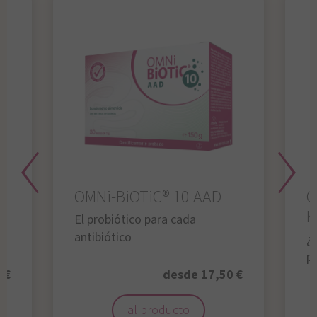
OMNi-BiOTiC® 10 AAD
O
K
El probiótico para cada
antibiótico
¿A
p
 €
desde 17,50 €
al producto