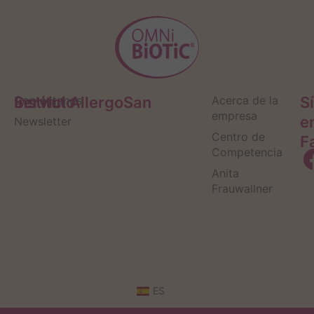
Servicio
Contáctanos
Institut AllergoSan
Acerca de la
S
empresa
e
Newsletter
Centro de
F
Competencia
Anita
Frauwallner
ES