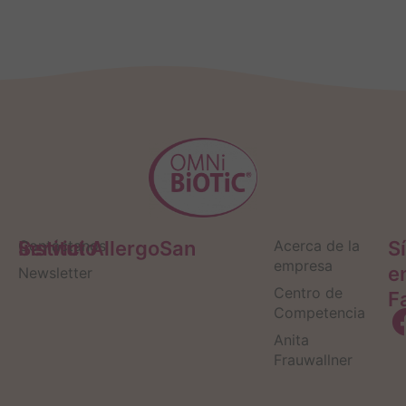
Servicio
Contáctanos
Institut AllergoSan
Acerca de la
S
empresa
e
Newsletter
Centro de
F
Competencia
Anita
Frauwallner