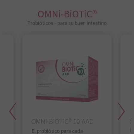
OMNi-BiOTiC®
Probióticos - para su buen intestino
OMNi-BiOTiC® 10 AAD
O
K
El probiótico para cada