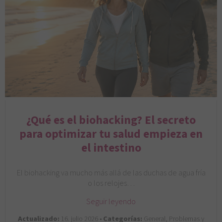
¿Qué es el biohacking? El secreto
para optimizar tu salud empieza en
el intestino
El biohacking va mucho más allá de las duchas de agua fría
o los relojes…
Seguir leyendo
Actualizado:
16. julio 2026 •
Categorías:
General, Problemas y