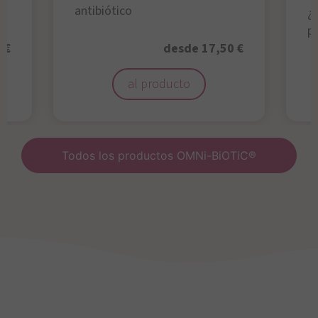
antibiótico
¿A
p
 €
desde 17,50 €
al producto
Todos los productos OMNi-BiOTiC®