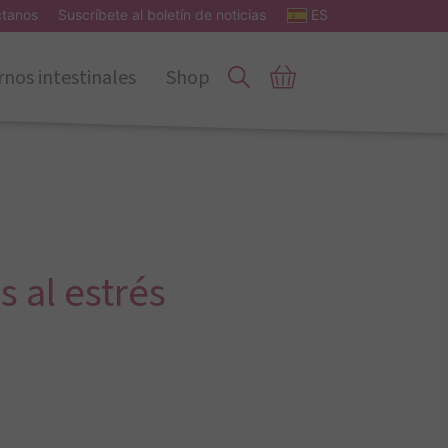
ctanos
Suscríbete al boletín de noticias
ES
rnos intestinales
Shop
 al estrés