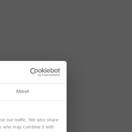
tá dirigido
About
se our traffic. We also share
ers who may combine it with