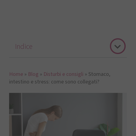
Indice
Home
»
Blog
»
Disturbi e consigli
»
Stomaco,
intestino e stress: come sono collegati?