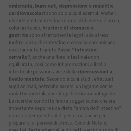
emicrania,
burn-out, depressione e malattie
cardiovascolari
sono solo alcuni esempi. Anche i
disturbi gastrointestinali come stitichezza, diarrea,
colon irritabile,
bruciore di stomaco o
gastrite
sono strettamente legati allo stress.
Inoltre, dato che intestino e cervello comunicano
direttamente tramite
l’asse “intestino-
cervello”,
anche una flora intestinale non
equilibrata, così come infiammazioni a livello
intestinale possono avere delle
ripercussioni a
livello mentale
. Secondo alcuni studi, effettuati
sugli animali, potrebbe esserci un legame con le
malattie mentali, neurologiche e immunologiche.
Le ricerche condotte finora suggeriscono che sia
importante seguire una dieta “amica dell’intestino”
non solo per questioni di peso, ma anche per
prepararsi ai periodi di stress. Cene di Natale,
aperitivi, feste aziendali e dolcetti vari non sono di