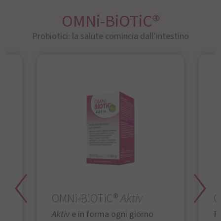
OMNi-BiOTiC®
Probiotici: la salute comincia dall’intestino
OMNi-BiOTiC®
Aktiv
O
Aktiv
e in forma ogni giorno
Fu