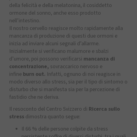
della felicità e della melatonina, il cosiddetto
ormone del sonno, anche esso prodotto
nell’intestino.
Il nostro cervello reagisce molto rapidamente alla
mancanza di produzione di questi due ormoni e
inizia ad inviare alcuni segnali d’allarme.
Inizialmente si verificano malumore e sbalzi
d’umore, poi possono verificarsi
mancanza di
concentrazione,
sovraccarico nervoso e
infine
burn out.
Infatti, ognuno di noi reagisce in
modo diverso allo stress, sia per il tipo di sintomo o
disturbo che si manifesta sia per la percezione di
fastidio che ne deriva.
Il resoconto del Centro Svizzero di
Ricerca sullo
stress
dimostra quanto segue:
Il 66 % delle persone colpite da stress
persistente soffre di diversi disturbi, tra i quali