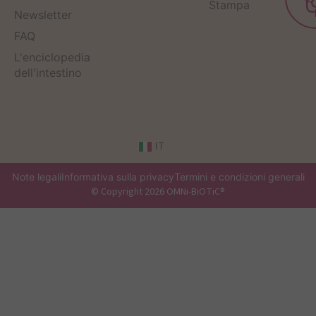
Stampa
Newsletter
FAQ
L'enciclopedia
dell'intestino
IT
Note legali
Informativa sulla privacy
Termini e condizioni generali
© Copyright 2026 OMNi-BiOTiC®