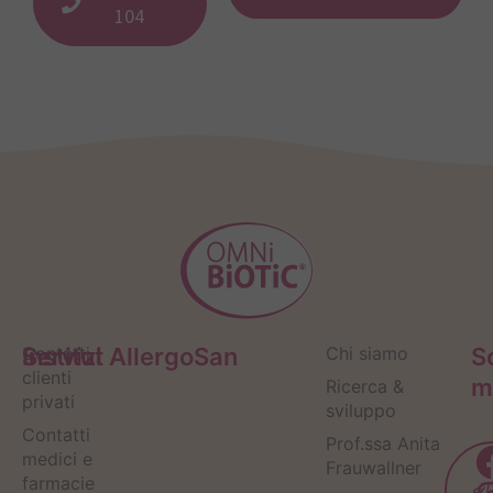
104
Servizi
Contatti
Institut AllergoSan
Chi siamo
S
clienti
m
Ricerca &
privati
sviluppo
Contatti
Prof.ssa Anita
medici e
Frauwallner
farmacie