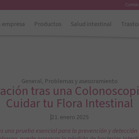
Contá
a empresa
Productos
Salud intestinal
Trasto
General
,
Problemas y asesoramiento
ación tras una Colonoscop
Cuidar tu Flora Intestinal
21. enero 2025
es una prueba esencial para la prevención y detecció
embargo, puede provocar la pérdida de bacterias intesti