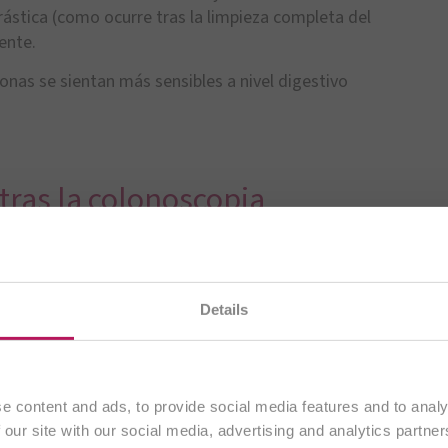
ástica (como ocurre tras la limpieza completa del
ente.
nas se sientan más sensibles a nivel digestivo
ras la colonoscopia
ando nuestro
sitio web en español
. Todo el contenido es
Details
exclusivamente a clientes de
España
.
Continuar
e content and ads, to provide social media features and to analy
 our site with our social media, advertising and analytics partn