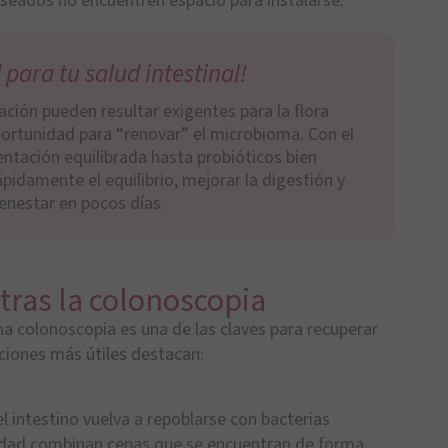
seados no encuentren espacio para instalarse.
para tu salud intestinal!
ación pueden resultar exigentes para la flora
portunidad para “renovar” el microbioma. Con el
tación equilibrada hasta probióticos bien
pidamente el equilibrio, mejorar la digestión y
ienestar en pocos días.
tras la colonoscopia
una colonoscopia es una de las claves para recuperar
ciones más útiles destacan:
l intestino vuelva a repoblarse con bacterias
lidad combinan cepas que se encuentran de forma