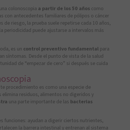
 una colonoscopia
a partir de los 50 años
como
s con antecedentes familiares de pólipos o cáncer
s de riesgo, la prueba suele repetirse cada 10 años,
la periodicidad puede ajustarse a intervalos más
moda, es un
control preventivo
fundamental
para
an síntomas. Desde el punto de vista de la salud
ortunidad de “empezar de cero” si después se cuida
noscopia
ste procedimiento es como una especie de
s elimina residuos, alimentos no digeridos y
stra
una parte importante de las
bacterias
s funciones: ayudan a digerir ciertos nutrientes,
alecen la barrera intestinal y entrenan al sistema