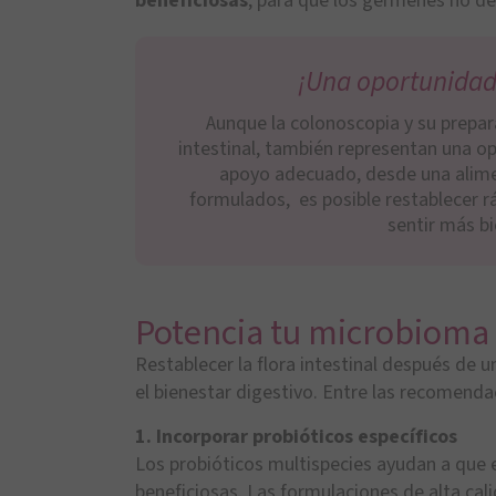
beneficiosas
, para que los gérmenes no de
¡Una oportunidad 
Aunque la colonoscopia y su prepar
intestinal, también representan una o
apoyo adecuado, desde una alimen
formulados, es posible restablecer rá
sentir más b
Potencia tu microbioma 
Restablecer la flora intestinal después de 
el bienestar digestivo. Entre las recomenda
1. Incorporar probióticos específicos
Los probióticos multispecies ayudan a que e
beneficiosas. Las formulaciones de alta ca