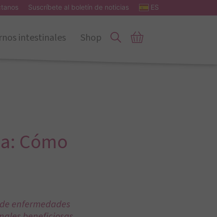
ctanos
Suscríbete al boletín de noticias
ES
rnos intestinales
Shop
ia: Cómo
n de enfermedades
nales beneficiosas,