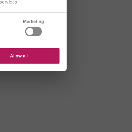
 services.
CH/FR
Marketing
HR
HU
US
Allow all