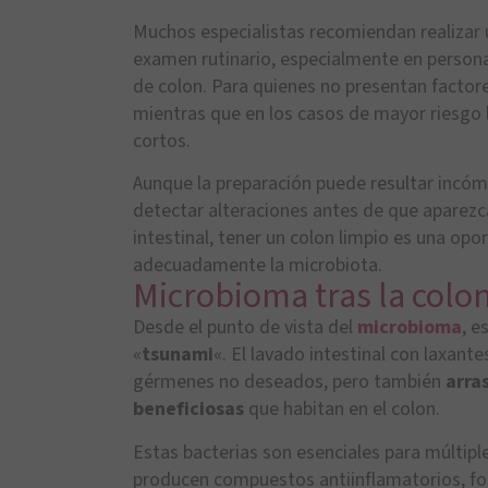
Muchos especialistas recomiendan realizar
examen rutinario, especialmente en persona
de colon. Para quienes no presentan factore
mientras que en los casos de mayor riesgo 
cortos.
Aunque la preparación puede resultar incó
detectar alteraciones antes de que aparezc
intestinal, tener un colon limpio es una op
adecuadamente la microbiota.
Microbioma tras la colo
Desde el punto de vista del
microbioma
, e
«
tsunami
«.
El lavado intestinal con laxante
gérmenes no deseados, pero también
arra
beneficiosas
que habitan en el colon.
Estas bacterias son esenciales para múltiple
producen compuestos antiinflamatorios, fort