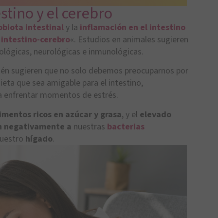
stino y el cerebro
obiota intestinal
y la
inflamación en el intest
ino
 intestino-cerebro
«. Estudios en animales sugieren
ológicas, neurológicas e inmunológicas.
bién sugieren que no solo debemos preocuparnos por
ieta que sea amigable para el intestino,
a enfrentar momentos de estrés.
imentos ricos en azúcar y grasa
, y el
elevado
n negativamente a
nuestras
bacterias
nuestro
hígado
.