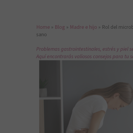
Home
»
Blog
»
Madre e hijo
»
Rol del micro
sano
Problemas gastrointestinales, estrés y piel 
Aquí encontrarás valiosos consejos para tu sa