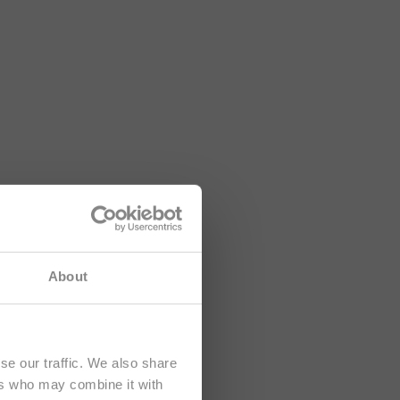
tá dirigido
About
se our traffic. We also share
ers who may combine it with