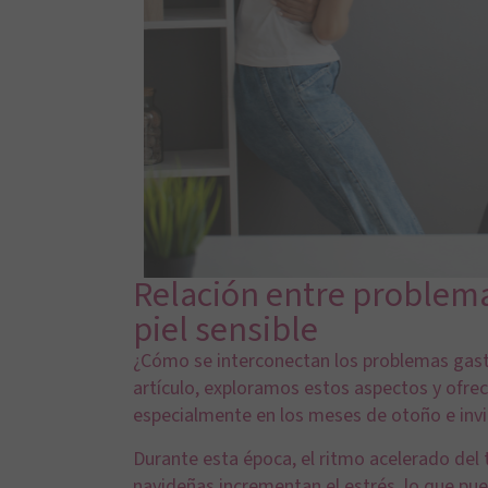
Relación entre problemas
piel sensible
¿Cómo se interconectan los problemas gastroi
artículo, exploramos estos aspectos y ofrec
especialmente en los meses de otoño e inv
Durante esta época, el ritmo acelerado del t
navideñas incrementan el estrés, lo que pue