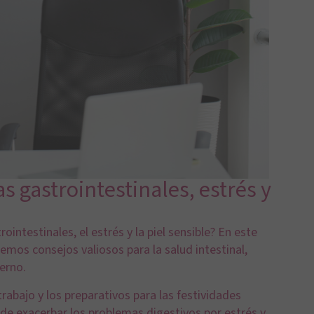
 gastrointestinales, estrés y
ntestinales, el estrés y la piel sensible? En este
emos consejos valiosos para la salud intestinal,
ierno.
rabajo y los preparativos para las festividades
de exacerbar los problemas digestivos por estrés y