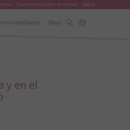
ctanos
Suscríbete al boletín de noticias
ES
rnos intestinales
Shop
 y en el
o