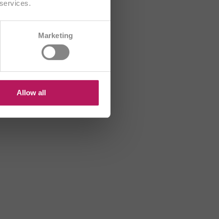
 services.
CH/FR
Marketing
HR
HU
US
Allow all