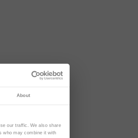
formations
About
e
.
se our traffic. We also share
ers who may combine it with