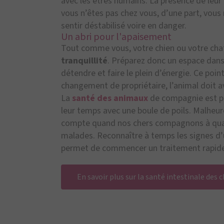
avec les êtres humains. La présence de leur
vous n’êtes pas chez vous, d’une part, vous 
sentir déstabilisé voire en danger.
Un abri pour l'apaisement
Tout comme vous, votre chien ou votre ch
tranquillité
. Préparez donc un espace dan
détendre et faire le plein d’énergie. Ce p
changement de propriétaire, l’animal doit av
La
santé des animaux
de compagnie est pr
leur temps avec une boule de poils. Malheure
compte quand nos chers compagnons à quatr
malades. Reconnaître à temps les signes d’u
permet de commencer un traitement rapide
En savoir plus sur la santé intestinale des 