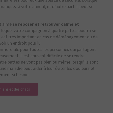
 maître est pour eux une source de sécurité. Lorsque
manquez à votre animal, et d’autre part, il peut se
at aime
se reposer et retrouver calme et
s lequel votre compagnon à quatre pattes pourra se
oint est très important en cas de déménagement ou de
oir un endroit pour lui.
imordiale pour toutes les personnes qui partagent
usement, il est souvent difficile de se rendre
e pattes ne vont pas bien ou même lorsqu’ils sont
ne maladie peut aider à leur éviter les douleurs et
ment si besoin.
chiens et des chats