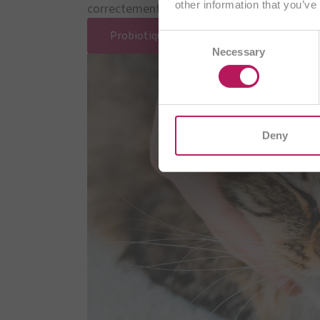
other information that you’ve
correctement et cela contribue au bien-être
Probiotiques pour chiens et chats
Consent
AT
Necessary
Selection
CH/
I
Deny