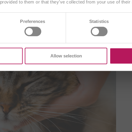
 provided to them or that they’ve collected from your use of their
 de l’animal.
Sélectionner un autre pays
AE
BA
BE/NL
BE/FR
BG
Preferences
Statistics
DE
CZ
DE
ES
EU
GB
T
ME
PL
RO
SI
SK
TR
Allow selection