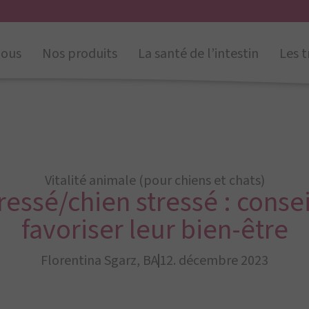
nous
Nos produits
La santé de l’intestin
Les t
Vitalité animale (pour chiens et chats)
ressé/chien stressé : conse
favoriser leur bien-être
Florentina Sgarz, BA
12. décembre 2023