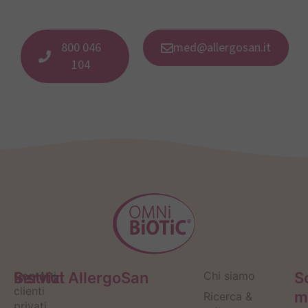
800 046
med@allergosan.it
104
Servizi
Contatti
Institut AllergoSan
Chi siamo
S
clienti
m
Ricerca &
privati