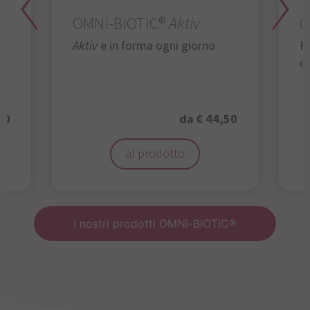
OMNi-BiOTiC®
Aktiv
O
Aktiv
e in forma ogni giorno
Fu
da
50
da € 44,50
al prodotto
I nostri prodotti OMNi-BiOTiC®