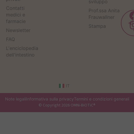
sviluppo
Contatti
Prof.ssa Anita
medici e
Frauwallner
farmacie
Stampa
Newsletter
FAQ
L'enciclopedia
dell'intestino
IT
Note legali
Informativa sulla privacy
Termini e condizioni generali
© Copyright 2026 OMNi-BiOTiC®