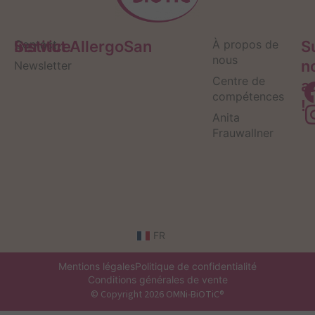
Service
Contact
Institut AllergoSan
À propos de
S
nous
n
Newsletter
Centre de
a
compétences
!
Anita
Frauwallner
FR
Mentions légales
Politique de confidentialité
Conditions générales de vente
© Copyright 2026 OMNi-BiOTiC®