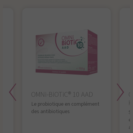
OMNi-BiOTiC® 10 AAD
O
K
Le probiotique en complément
des antibiotiques
S
en
a