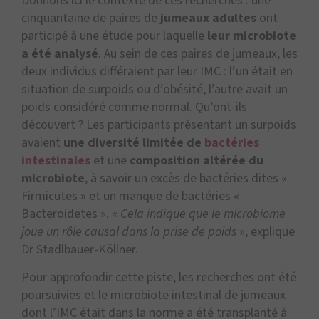
Donnons ici le contexte de ces recherches : une
cinquantaine de paires de
jumeaux adultes
ont
participé à une étude pour laquelle
leur microbiote
a été analysé
. Au sein de ces paires de jumeaux, les
deux individus différaient par leur IMC : l’un était en
situation de surpoids ou d’obésité, l’autre avait un
poids considéré comme normal. Qu’ont-ils
découvert ? Les participants présentant un surpoids
avaient
une diversité limitée de
bactéries
intestinales
et une
composition altérée du
microbiote
, à savoir un excès de bactéries dites «
Firmicutes » et un manque de bactéries «
Bacteroidetes ». «
Cela indique que le microbiome
joue un rôle causal dans la prise de poids
», explique
Dr Stadlbauer-Köllner.
Pour approfondir cette piste, les recherches ont été
poursuivies et le microbiote intestinal de jumeaux
dont l’IMC était dans la norme a été transplanté à