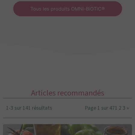
Tous les produits OMNi-BiOTiC®
Articles recommandés
1-3 sur 141 résultats
Page 1 sur 47
1
2
3
»