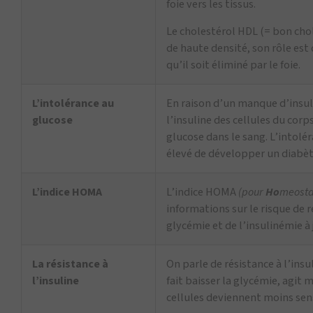
foie vers les tissus.
Le cholestérol HDL (= bon chol
de haute densité, son rôle est
qu’il soit éliminé par le foie.
L’intolérance au
En raison d’un manque d’insuli
glucose
l’insuline des cellules du corp
glucose dans le sang. L’intolé
élevé de développer un diabè
L’indice HOMA
L’indice HOMA
(pour
Ho
meosta
informations sur le risque de ré
glycémie et de l’insulinémie à
La résistance à
On parle de résistance à l’insu
l’insuline
fait baisser la glycémie, agit
cellules deviennent moins sen