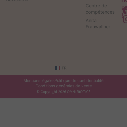
Centre de
a
compétences
!
Anita
Frauwallner
FR
Mentions légales
Politique de confidentialité
Conditions générales de vente
© Copyright 2026 OMNi-BiOTiC®