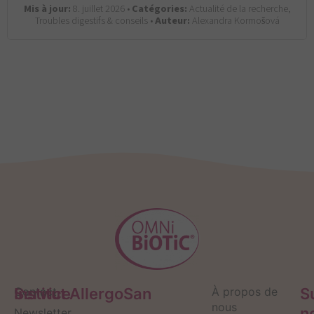
Mis à jour:
8. juillet 2026 •
Catégories:
Actualité de la recherche,
Troubles digestifs & conseils •
Auteur:
Alexandra Kormošová
Service
Contact
Institut AllergoSan
À propos de
S
nous
n
Newsletter