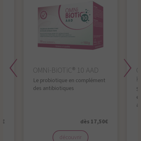
OMNi-BiOTiC® 10 AAD
O
K
Le probiotique en complément
des antibiotiques
S
en
a
0€
dès 17,50€
découvrir