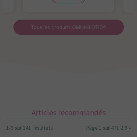
Tous les produits OMNi-BiOTiC®
Articles recommandés
1-3 sur 141 résultats
Page 1 sur 47
1
2
3
»