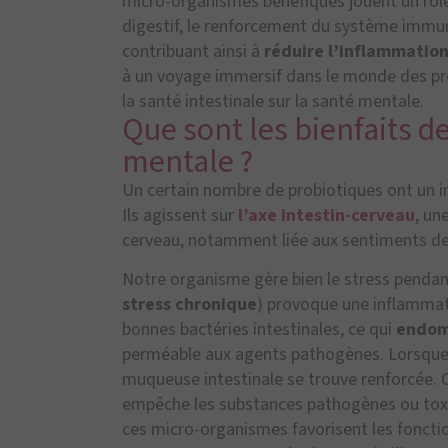
micro-organismes bénéfiques jouent un rôl
digestif, le renforcement du système immun
contribuant ainsi à
réduire l’inflammatio
à un voyage immersif dans le monde des pro
la santé intestinale sur la santé mentale.
Que sont les bienfaits d
mentale ?
Un certain nombre de probiotiques ont un im
Ils agissent sur
l’axe intestin-cerveau
, un
cerveau, notamment liée aux sentiments d
Notre organisme gère bien le stress pendant 
stress chronique
) provoque une inflammati
bonnes bactéries intestinales, ce qui
endom
perméable aux agents pathogènes. Lorsque l’
muqueuse intestinale se trouve renforcée. C
empêche les substances pathogènes ou toxiq
ces micro-organismes favorisent les fonctio