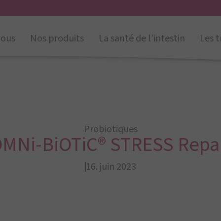
nous
Nos produits
La santé de l’intestin
Les t
Probiotiques
MNi-BiOTiC® STRESS Repa
16. juin 2023