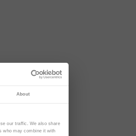
formations
About
e
.
se our traffic. We also share
ers who may combine it with