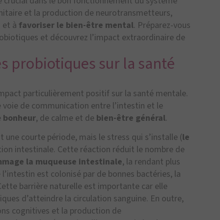
e crucial dans le bon fonctionnement du système
itaire et la production de neurotransmetteurs,
n
et à
favoriser le bien-être mental
. Préparez-vous
biotiques et découvrez l’impact extraordinaire de
es probiotiques sur la santé
pact particulièrement positif sur la santé mentale.
e voie de communication entre l’intestin et le
e
bonheur
, de calme et de
bien-être général
.
une courte période, mais le stress qui s’installe (
le
on intestinale. Cette réaction réduit le nombre de
mage la muqueuse intestinale
, la rendant plus
intestin est colonisé par de bonnes bactéries, la
ette barrière naturelle est importante car elle
ues d’atteindre la circulation sanguine. En outre,
ns cognitives et la production de