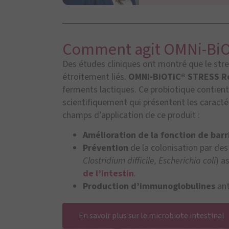
Comment agit OMNi-BiO
Des études cliniques ont montré que le stres
étroitement liés.
OMNi-BiOTiC® STRESS R
ferments lactiques. Ce probiotique contien
scientifiquement qui présentent les caractér
champs d’application de ce produit :
Amélioration de la fonction de barr
Prévention
de la colonisation par d
Clostridium difficile, Escherichia coli
) a
de l’intestin
.
Production d’immunoglobulines
ant
En savoir plus sur le microbiote intestinal