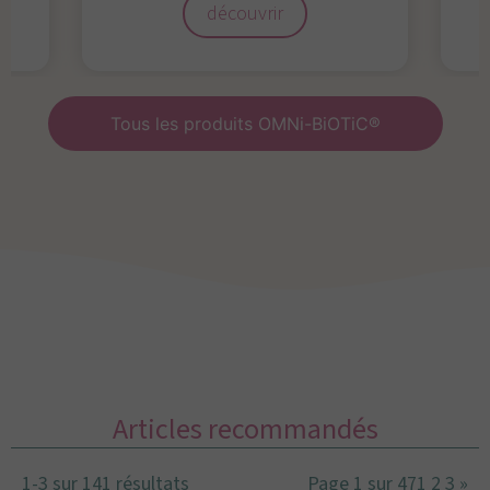
découvrir
Tous les produits OMNi-BiOTiC®
Articles recommandés
1-3 sur 141 résultats
Page 1 sur 47
1
2
3
»