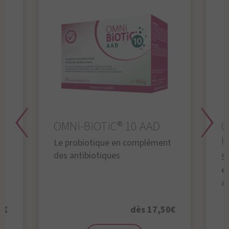
OMNi-BiOTiC® 10 AAD
O
K
Le probiotique en complément
des antibiotiques
S
en
a
0€
dès 17,50€