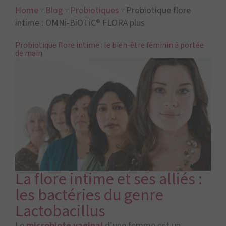
Home
-
Blog
-
Probiotiques
-
Probiotique flore
intime : OMNi-BiOTiC® FLORA plus
Probiotique flore intime : le bien-être féminin à portée
de main
La flore intime et ses alliés :
les bactéries du genre
Lactobacillus
Le
microbiote vaginal
d’une femme est un