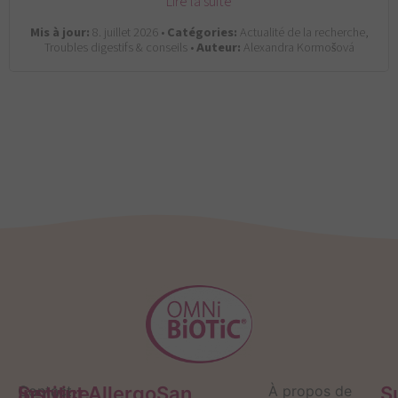
Lire la suite
Mis à jour:
8. juillet 2026 •
Catégories:
Actualité de la recherche,
Troubles digestifs & conseils •
Auteur:
Alexandra Kormošová
Service
Contact
Institut AllergoSan
À propos de
S