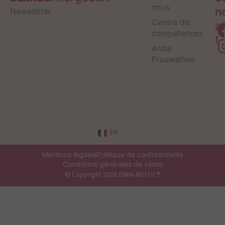
nous
n
Newsletter
Centre de
a
compétences
!
Anita
Frauwallner
FR
Mentions légales
Politique de confidentialité
Conditions générales de vente
© Copyright 2026 OMNi-BiOTiC®