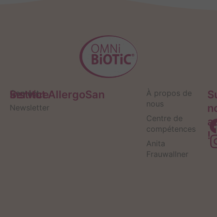
Service
Contact
Institut AllergoSan
À propos de
S
nous
n
Newsletter
Centre de
a
compétences
!
Anita
Frauwallner