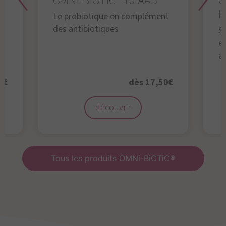
OMNi-BiOTiC® 10 AAD
O
K
Le probiotique en complément
des antibiotiques
S
en
a
0€
dès 17,50€
découvrir
Tous les produits OMNi-BiOTiC®