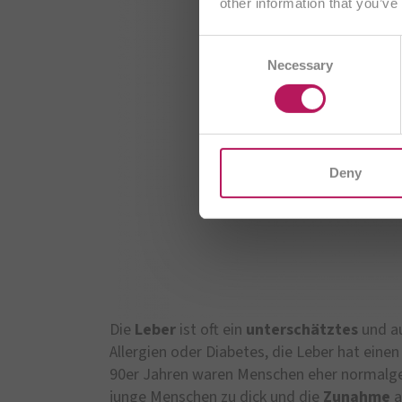
other information that you’ve
Consent
AE
Necessary
Selection
CZ
I
Deny
Die
Leber
ist oft ein
unterschätztes
und a
Allergien oder Diabetes, die Leber hat eine
90er Jahren waren Menschen eher normalgew
junge Menschen zu dick und die
Zunahme
a