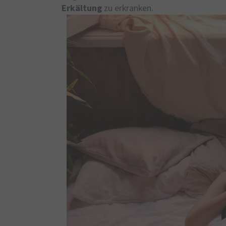
Erkältung
zu erkranken.