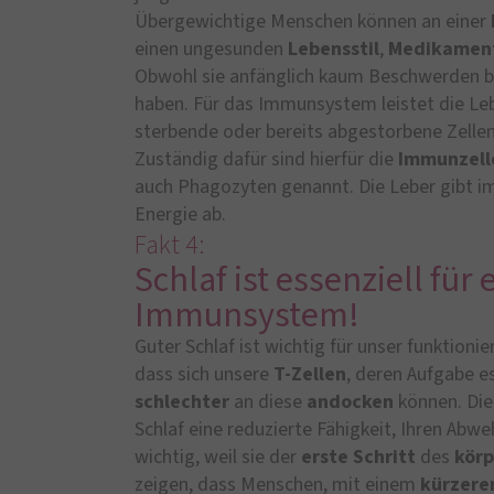
Übergewichtige Menschen können an einer
einen ungesunden
Lebensstil
,
Medikamen
Obwohl sie anfänglich kaum Beschwerden be
haben. Für das Immunsystem leistet die Leb
sterbende oder bereits abgestorbene Zelle
Zuständig dafür sind hierfür die
Immunzell
auch Phagozyten genannt. Die Leber gibt 
Energie ab.
Fakt 4:
Schlaf ist essenziell für
Immunsystem!
Guter Schlaf ist wichtig für unser funktio
dass sich unsere
T-Zellen
, deren Aufgabe es
schlechter
an diese
andocken
können. Die
Schlaf eine reduzierte Fähigkeit, Ihren Ab
wichtig, weil sie der
erste Schritt
des
kör
zeigen, dass Menschen, mit einem
kürzere