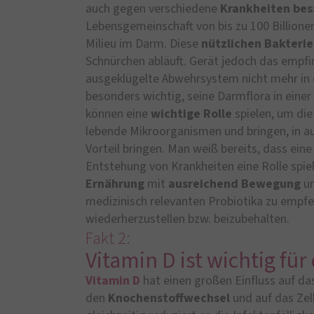
auch gegen verschiedene
Krankheiten
bes
Lebensgemeinschaft von bis zu 100 Billione
Milieu im Darm. Diese
nützlichen Bakteri
Schnürchen abläuft. Gerät jedoch das empfin
ausgeklügelte Abwehrsystem nicht mehr in d
besonders wichtig, seine Darmflora in ein
können eine
wichtige Rolle
spielen, um die
lebende Mikroorganismen und bringen, in a
Vorteil bringen. Man weiß bereits, dass ei
Entstehung von Krankheiten eine Rolle spie
Ernährung
mit
ausreichend
Bewegung
u
medizinisch relevanten Probiotika zu empf
wiederherzustellen bzw. beizubehalten.
Fakt 2:
Vitamin D ist wichtig f
Vitamin D
hat einen großen Einfluss auf d
den
Knochenstoffwechsel
und auf das Ze