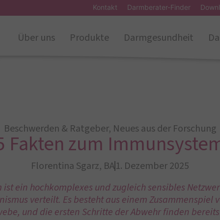
Kontakt
Darmberater-Finder
Downl
Über uns
Produkte
Darmgesundheit
Da
Beschwerden & Ratgeber
,
Neues aus der Forschung
5 Fakten zum Immunsyste
Florentina Sgarz, BA
1. Dezember 2025
ist ein hochkomplexes und zugleich sensibles Netzwerk
smus verteilt. Es besteht aus einem Zusammenspiel v
webe, und die ersten Schritte der Abwehr finden berei