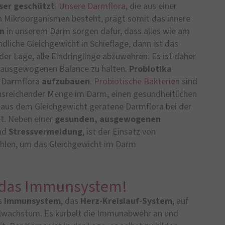
ser
geschützt
.
Unsere Darmflora
, die aus einer
n Mikroorganismen besteht, prägt somit das innere
en
in unserem Darm sorgen dafür, dass alles wie am
dliche Gleichgewicht in Schieflage, dann ist das
er Lage, alle Eindringlinge abzuwehren. Es ist daher
er ausgewogenen Balance zu halten.
Probiotika
 Da
r
mflora
aufzubauen
.
Probiotische Bakterien
sind
usreichender Menge im Darm, einen gesundheitlichen
ne aus dem Gleichgewicht geratene Darmflora bei der
lt. Neben einer
gesunden, ausgewogenen
nd
Stressvermeidung
, ist der Einsatz von
ehlen, um das Gleichgewicht im Darm
ür das Immunsystem!
as
Immunsystem
, das
Herz-Kreislauf-System
, auf
llwachstum. Es kurbelt die Immunabwehr an und