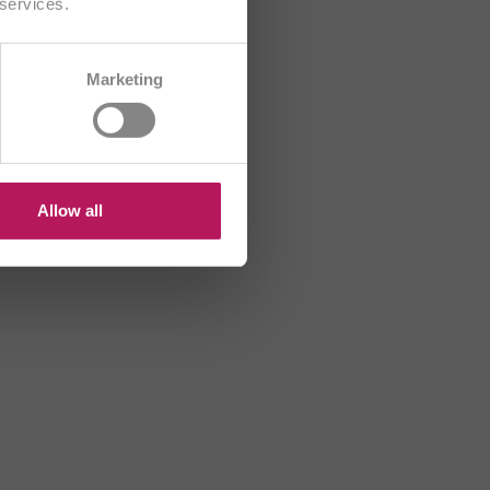
 services.
CH/FR
Marketing
HU
US
Allow all