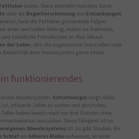
Fettleber
leiden. Diese entsteht meistens durch
te
oder als
Begleiterscheinung
von
Erkrankungen
.
reitet, kann die Fettleber gravierende Folgen
er einen wertvollen Beitrag, indem sie Bakterien,
n und schädliche Fremdkörper im Blut abbaut.
en der Leber
, also die sogenannten Fresszellen oder
im Bedarfsfall dem Immunsystem gerne etwas
 ein funktionierendes
nierendes Abwehrsystem.
Schlafmangel
sorgt dafür,
 ist, infizierte Zellen zu suchen und abzutöten,
 Zellen haben bereits nach nur drei Stunden ohne
wehrmechanismus auszuüben. Diese Fähigkeit ist so
pereigenen
Abwehrsystems
ist. Es gibt Studien, die
n Schlaf
ein
höheres Risiko
aufweisen, an einer