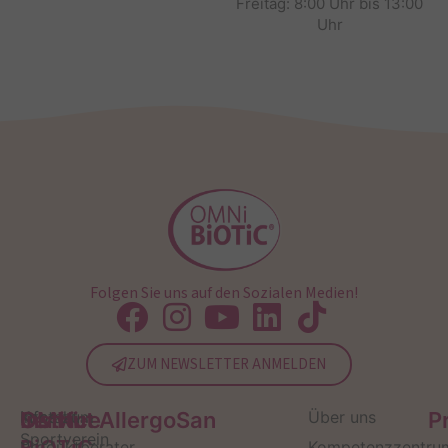
Freitag: 8:00 Uhr bis 13:00
Uhr
Folgen Sie uns auf den Sozialen Medien!
ZUM NEWSLETTER ANMELDEN
Service
Kontakt
OMNi-
Infos zum
Institut AllergoSan
Über uns
P
Sportverein
Produktberater
Kompetenzzentru