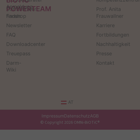
BiOTiC
Anmeldung
POWERTEAM
Darmberater
Prof. Anita
finden
Fanshop
Frauwallner
Newsletter
Karriere
FAQ
Fortbildungen
Downloadcenter
Nachhaltigkeit
Treuepass
Presse
Darm-
Kontakt
Wiki
AT
Impressum
Datenschutz
AGB
© Copyright 2026 OMNi-BiOTiC®