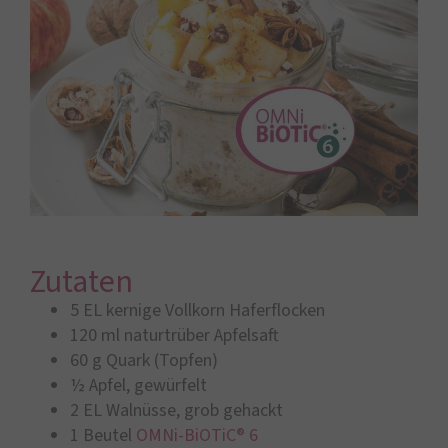
Zutaten
5 EL kernige Vollkorn Haferflocken
120 ml naturtrüber Apfelsaft
60 g Quark (Topfen)
½ Apfel, gewürfelt
2 EL Walnüsse, grob gehackt
1 Beutel
OMNi-BiOTiC® 6