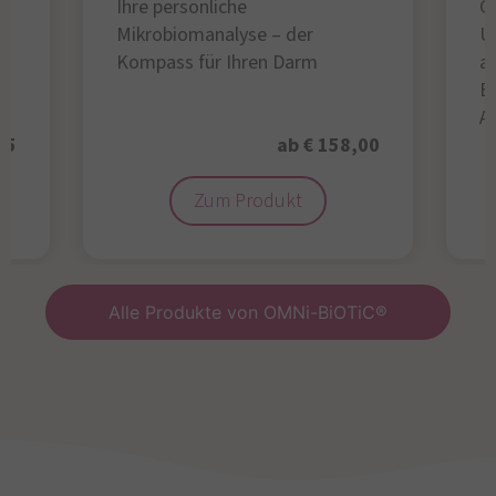
Ihre persönliche
Gl
Mikrobiomanalyse – der
U
Kompass für Ihren Darm
au
B
A
95
ab € 158,00
Zum Produkt
Alle Produkte von OMNi-BiOTiC®