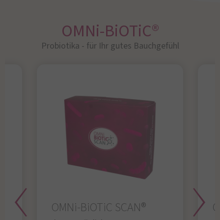
OMNi-BiOTiC®
Probiotika - für Ihr gutes Bauchgefühl​
OMNi-BiOTiC SCAN®
O