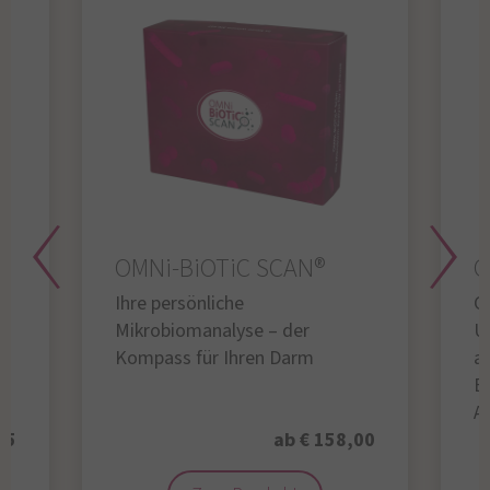
OMNi-BiOTiC SCAN®
O
Ihre persönliche
Gl
Mikrobiomanalyse – der
U
Kompass für Ihren Darm
au
B
A
95
ab € 158,00