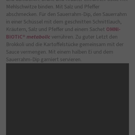
Mehlschwitze binden. Mit Salz und Pfeffer
abschmecken. Für den Sauerrahm-Dip, den Sauerrahm
in einer Schüssel mit dem geschnitten Schnittlauch,
Kräutern, Salz und Pfeffer und einem Sachet
OMNi-
BiOTiC®
metabolic
verrühren. Zu guter Letzt den
Brokkoli und die Kartoffelstücke gemeinsam mit der
Sauce vermengen. Mit einem halben Ei und dem
Sauerrahm-Dip garniert servieren.