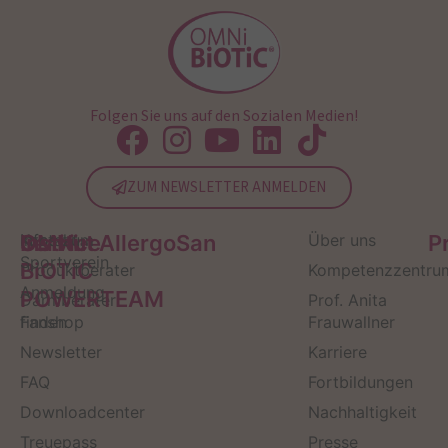
Folgen Sie uns auf den Sozialen Medien!
ZUM NEWSLETTER ANMELDEN
Service
Kontakt
OMNi-
Infos zum
Institut AllergoSan
Über uns
P
Sportverein
BiOTiC
Produktberater
Kompetenzzentru
Anmeldung
POWERTEAM
Darmberater
Prof. Anita
finden
Fanshop
Frauwallner
Newsletter
Karriere
FAQ
Fortbildungen
Downloadcenter
Nachhaltigkeit
Treuepass
Presse