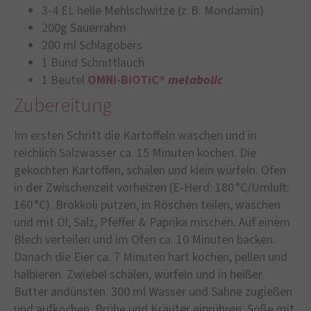
3-4 EL helle Mehlschwitze (z. B. Mondamin)
200g Sauerrahm
200 ml Schlagobers
1 Bund Schnittlauch
1 Beutel
OMNi-BiOTiC®
metabolic
Zubereitung
Im ersten Schritt die Kartoffeln waschen und in
reichlich Salzwasser ca. 15 Minuten kochen. Die
gekochten Kartoffen, schälen und klein würfeln. Ofen
in der Zwischenzeit vorheizen (E-Herd: 180 °C/Umluft:
160 °C). Brokkoli putzen, in Röschen teilen, waschen
und mit Öl, Salz, Pfeffer & Paprika mischen. Auf einem
Blech verteilen und im Ofen ca. 10 Minuten backen.
Danach die Eier ca. 7 Minuten hart kochen, pellen und
halbieren. Zwiebel schälen, würfeln und in heißer
Butter andünsten. 300 ml Wasser und Sahne zugießen
und aufkochen. Brühe und Kräuter einrühren. Soße mit