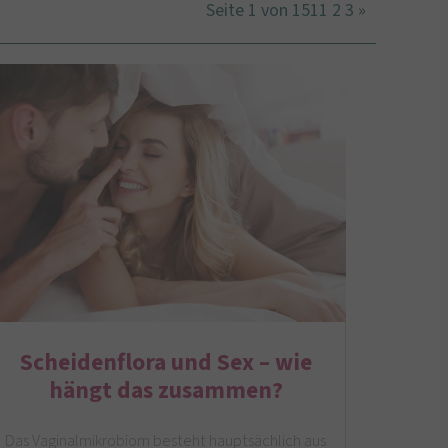
Seite 1 von 151
1
2
3
»
Scheidenflora und Sex – wie
hängt das zusammen?
Das Vaginalmikrobiom besteht hauptsächlich aus