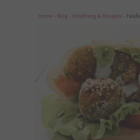
Home
-
Blog
-
Ernährung & Rezepte
-
Falafe