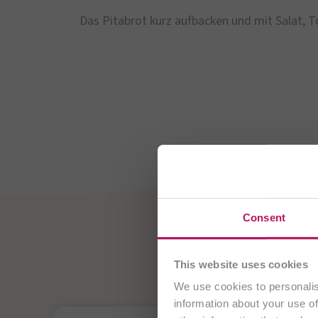
Das Pitabrot kurz aufbacken und mit Salat, T
Sie besuch
Consent
OMNi-
This website uses cookies
Probiotika - für Ih
We use cookies to personalis
information about your use of