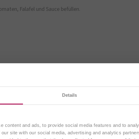
omaten, Falafel und Sauce befüllen.
en gerade unsere
österreichische Website
. Alle Inhalte
Details
ausschließlich an Kunden aus
Österreich
.
BiOTiC®
Fortfahren
r gutes Bauchgefühl​
e content and ads, to provide social media features and to analy
 our site with our social media, advertising and analytics partn