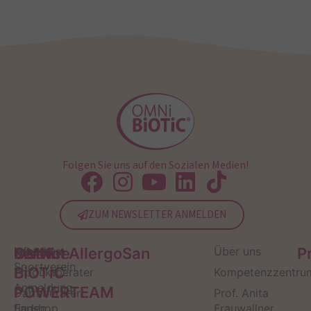
Folgen Sie uns auf den Sozialen Medien!
ZUM NEWSLETTER ANMELDEN
Service
Kontakt
OMNi-
Infos zum
Institut AllergoSan
Über uns
P
Sportverein
BiOTiC
Produktberater
Kompetenzzentru
Anmeldung
POWERTEAM
Darmberater
Prof. Anita
finden
Fanshop
Frauwallner