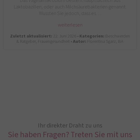
Das Vaginalmikrobiom besteht hauptsächlich aus
Laktobazillen, oder auch Milchsäurebakterien genannt.
Wussten Sie jedoch, dass es…
weiterlesen
Zuletzt aktualisiert:
22. Juni 2026 •
Kategorien:
Beschwerden
& Ratgeber, Frauengesundheit •
Autor:
Florentina Sgarz, BA
Ihr direkter Draht zu uns
Sie haben Fragen? Treten Sie mit uns