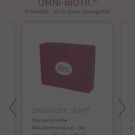
OMNi-BiOTiC®
Probiotika - für Ihr gutes Bauchgefühl​
OMNi-BiOTiC SCAN®
O
Ihre persönliche
Gl
Mikrobiomanalyse – der
U