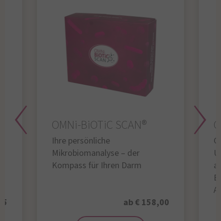
OMNi-BiOTiC SCAN®
O
Ihre persönliche
Gl
Mikrobiomanalyse – der
U
Kompass für Ihren Darm
au
B
A
95
ab € 158,00