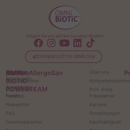
Folgen Sie uns auf den Sozialen Medien!
ZUM NEWSLETTER ANMELDEN
Service
Kontakt
OMNi-
Infos zum
Institut AllergoSan
Über uns
P
Sportverein
BiOTiC
Produktberater
Kompetenzzentru
Anmeldung
POWERTEAM
Darmberater
Prof. Anita
finden
Fanshop
Frauwallner
Newsletter
Karriere
FAQ
Fortbildungen
Downloadcenter
Nachhaltigkeit