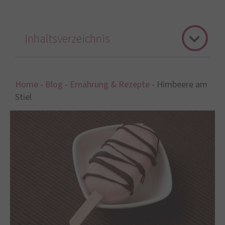
Inhaltsverzeichnis
Home
-
Blog
-
Ernährung & Rezepte
-
Himbeere am
Stiel