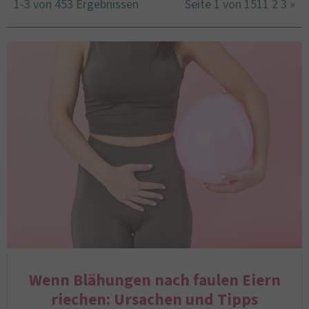
1-3 von 453 Ergebnissen
Seite 1 von 151
1
2
3
»
Wenn Blähungen nach faulen Eiern
riechen: Ursachen und Tipps