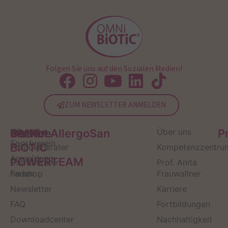
Folgen Sie uns auf den Sozialen Medien!
ZUM NEWSLETTER ANMELDEN
Service
Kontakt
OMNi-
Infos zum
Institut AllergoSan
Über uns
P
Sportverein
BiOTiC
Produktberater
Kompetenzzentru
Anmeldung
POWERTEAM
Darmberater
Prof. Anita
finden
Fanshop
Frauwallner
Newsletter
Karriere
FAQ
Fortbildungen
Downloadcenter
Nachhaltigkeit