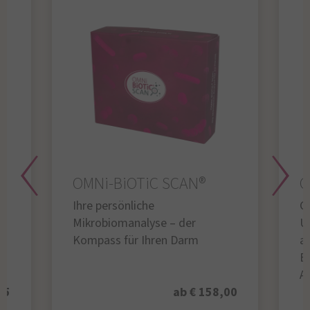
OMNi-BiOTiC SCAN®
O
Ihre persönliche
Gl
Mikrobiomanalyse – der
U
Kompass für Ihren Darm
au
B
A
95
ab € 158,00