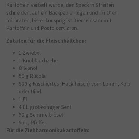
Kartoffeln verteilt wurde, den Speck in Streifen
schneiden, auf ein Backpapier legen und im Ofen
mitbraten, bis er knusprig ist. Gemeinsam mit
Kartoffeln und Pesto servieren.
Zutaten für die Fleischbällchen:
1 Zwiebel
1 Knoblauchzehe
Olivenöl
50 g Rucola
500 g Faschiertes (Hackfleisch) vom Lamm, Kalb
oder Rind
1 Ei
4 EL grobkörniger Senf
50 g Semmelbrösel
Salz, Pfeffer
Für die Ziehharmonikakartoffeln: