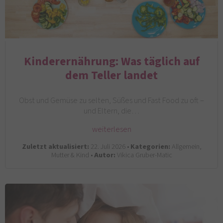
Kinderernährung: Was täglich auf
dem Teller landet
Obst und Gemüse zu selten, Süßes und Fast Food zu oft –
und Eltern, die…
weiterlesen
Zuletzt aktualisiert:
22. Juli 2026 •
Kategorien:
Allgemein,
Mutter & Kind •
Autor:
Vikica Gruber-Matic