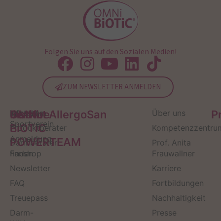
Folgen Sie uns auf den Sozialen Medien!
ZUM NEWSLETTER ANMELDEN
Service
Kontakt
OMNi-
Infos zum
Institut AllergoSan
Über uns
P
Sportverein
BiOTiC
Produktberater
Kompetenzzentru
Anmeldung
POWERTEAM
Darmberater
Prof. Anita
finden
Fanshop
Frauwallner
Newsletter
Karriere
FAQ
Fortbildungen
Treuepass
Nachhaltigkeit
Darm-
Presse