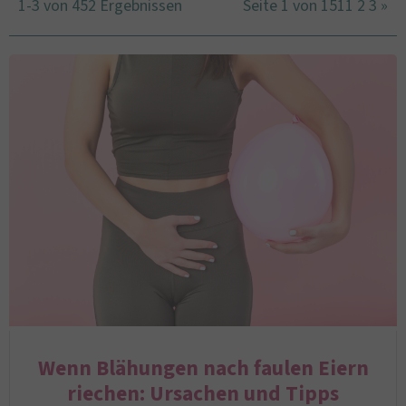
1-3 von 452 Ergebnissen
Seite 1 von 151
1
2
3
»
Wenn Blähungen nach faulen Eiern
riechen: Ursachen und Tipps