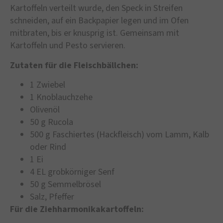
Kartoffeln verteilt wurde, den Speck in Streifen
schneiden, auf ein Backpapier legen und im Ofen
mitbraten, bis er knusprig ist. Gemeinsam mit
Kartoffeln und Pesto servieren.
Zutaten für die Fleischbällchen:
1 Zwiebel
1 Knoblauchzehe
Olivenöl
50 g Rucola
500 g Faschiertes (Hackfleisch) vom Lamm, Kalb
oder Rind
1 Ei
4 EL grobkörniger Senf
50 g Semmelbrösel
Salz, Pfeffer
Für die Ziehharmonikakartoffeln: