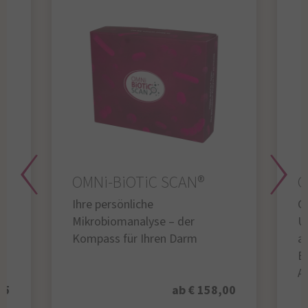
OMNi-BiOTiC SCAN®
O
Ihre persönliche
Gl
Mikrobiomanalyse – der
U
Kompass für Ihren Darm
au
B
A
95
ab € 158,00