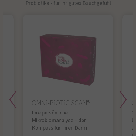
Probiotika - für Ihr gutes Bauchgefühl​
OMNi-BiOTiC SCAN®
O
Ihre persönliche
Gl
Mikrobiomanalyse – der
U
Kompass für Ihren Darm
au
B