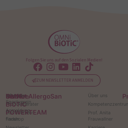
Folgen Sie uns auf den Sozialen Medien!
ZUM NEWSLETTER ANMELDEN
Service
Kontakt
OMNi-
Infos zum
Institut AllergoSan
Über uns
P
Sportverein
BiOTiC
Produktberater
Kompetenzzentru
Anmeldung
POWERTEAM
Darmberater
Prof. Anita
finden
Fanshop
Frauwallner
Newsletter
Karriere