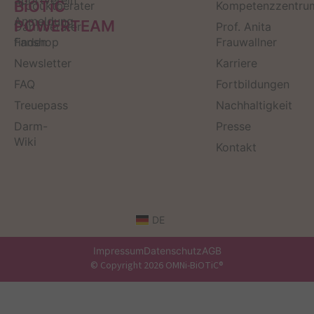
BiOTiC
Produktberater
Kompetenzzentru
Anmeldung
POWERTEAM
Darmberater
Prof. Anita
finden
Fanshop
Frauwallner
Newsletter
Karriere
FAQ
Fortbildungen
Treuepass
Nachhaltigkeit
Darm-
Presse
Wiki
Kontakt
DE
Impressum
Datenschutz
AGB
© Copyright 2026 OMNi-BiOTiC®