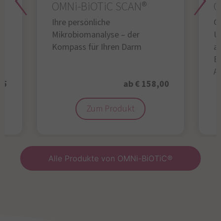
OMNi-BiOTiC SCAN®
O
Ihre persönliche
Gl
Mikrobiomanalyse – der
U
Kompass für Ihren Darm
au
B
A
95
ab € 158,00
Zum Produkt
Alle Produkte von OMNi-BiOTiC®