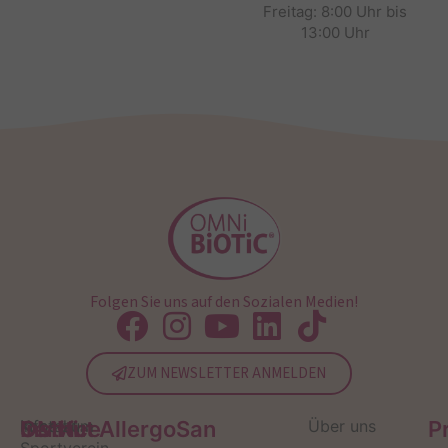
Freitag: 8:00 Uhr bis
13:00 Uhr
Folgen Sie uns auf den Sozialen Medien!
ZUM NEWSLETTER ANMELDEN
Service
Kontakt
OMNi-
Infos zum
Institut AllergoSan
Über uns
P
Sportverein